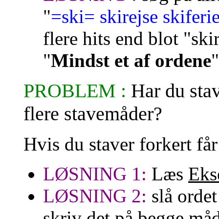
"
=ski= skirejse skiferi
flere hits end blot "ski
"
Mindst et af ordene
"
PROBLEM :
Har du stav
flere stavemåder?
Hvis du staver forkert
får
LØSNING 1:
Læs
Eks
LØSNING 2:
slå ordet
skriv det på begge må