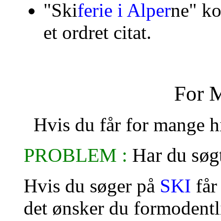
"
Ski
ferie i Alper
ne"
ko
et ordret citat.
For 
Hvis du får for mange h
PROBLEM :
Har du søgt
Hvis du søger på
SKI
får
det ønsker du formodentl