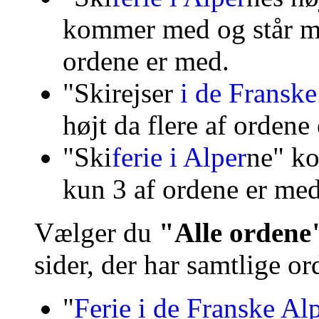
kommer med og stå
r m
ordene er med.
"Skirejser
i de Fransk
højt da flere af ordene
"
Ski
ferie i Alper
ne" k
kun 3 af ordene er med
Vælger du
"Alle orden
sider, der har samtlige ord
"
Ferie i de Franske Al