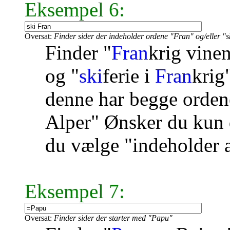
Eksempel 6:
Oversat:
Finder sider der indeholder ordene "Fran" og/eller "s
Finder "
Fran
krig vinen
og "
ski
ferie i
Fran
krig
denne har begge ordene
Alper" Ønsker du kun d
du vælge "indeholder a
Eksempel 7:
Oversat:
Finder sider der starter med "Papu"