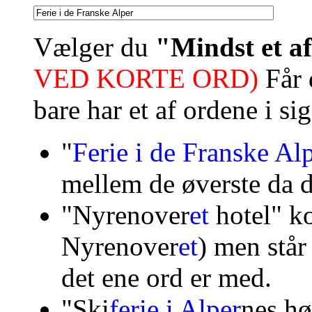
Vælger du
"Mindst et a
VED KORTE ORD)
Får d
bare har et af ordene i sig
"
Ferie i de Franske Al
mellem de øverste da de
"Nyrenover
et
hotel" k
Nyrenover
et
) men står
det ene ord er med.
"
Ski
ferie i Alper
nes
hø