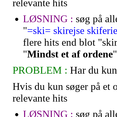
relevante hits
LØSNING :
søg på al
"
=ski= skirejse skiferi
flere hits end blot "ski
"
Mindst et af ordene
"
PROBLEM :
Har du kun 
Hvis du kun søger på et 
relevante hits
LØSNING :
søg på al