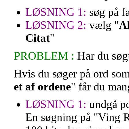
LØSNING 1:
søg på f
LØSNING 2:
vælg "
Al
Citat
"
PROBLEM :
Har du søgt
Hvis du søger på ord som
et af ordene
" får du mang
LØSNING 1:
undgå po
En søgning på "Ving R