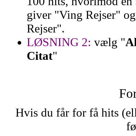
100 hits, hvorimod en
giver "Ving Rejser" og
Rejser".
LØSNING 2:
vælg "
Al
Citat
"
For
Hvis du får for få hits (e
f