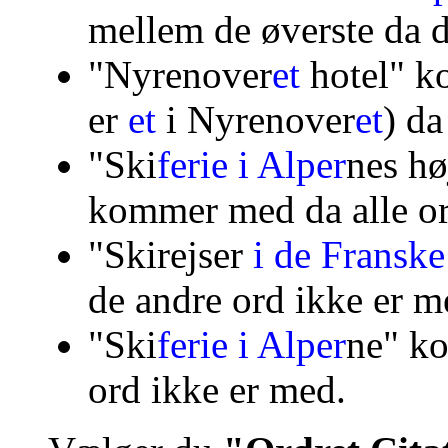
mellem de øverste da de
"Nyrenover
et
hotel" k
er
et
i Nyrenover
et
) da
"
Ski
ferie i Alper
nes
hø
kommer med
da alle o
"Skirejser
i de Fransk
de andre ord ikke er m
"
Ski
ferie i Alper
ne" k
ord ikke er med.