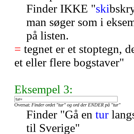
Finder IKKE "
ski
bskry
man søger som i ekse
på listen.
=
tegnet er et stoptegn, d
et eller flere bogstaver"
Eksempel 3:
Oversat:
Finder ordet "tur" og ord der ENDER på "tur"
Finder "Gå en
tur
langs
til Sverige"