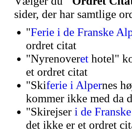
Vælger du
"Ordret Cit
sider, der har samtlige o
"
Ferie i de Franske Al
ordret citat
"Nyrenover
et
hotel"
k
et ordret citat
"
Ski
ferie i Alper
nes
hø
kommer ikke med da det
"Skirejser
i de Fransk
det ikke er et ordret cit