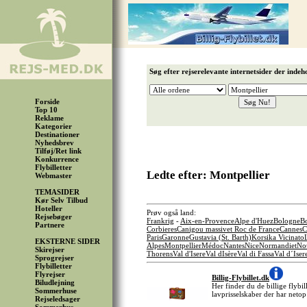
Søg efter rejserelevante internetsider der indeh
Forside
Top 10
Reklame
Kategorier
Destinationer
Nyhedsbrev
Tilføj/Ret link
Konkurrence
Flybilletter
Ledte efter: Montpellier
Webmaster
TEMASIDER
Kør Selv Tilbud
Hoteller
Prøv også land:
Rejsebøger
Frankrig
-
Aix-en-Provence
Alpe d'Huez
Bologne
B
Partnere
Corbieres
Canigou massivet Roc de France
Cannes
C
Paris
Garonne
Gustavia (St. Barth)
Korsika Vicinato
EKSTERNE SIDER
Alpes
Montpellier
Médoc
Nantes
Nice
Normandiet
No
Skirejser
Thorens
Val d'Isere
Val dIsère
Val di Fassa
Val d´Iser
Sprogrejser
Flybilletter
Flyrejser
Billig-Flybillet.dk
Biludlejning
Her finder du de billige flybil
Sommerhuse
lavprisselskaber der har netop
Rejseledsager