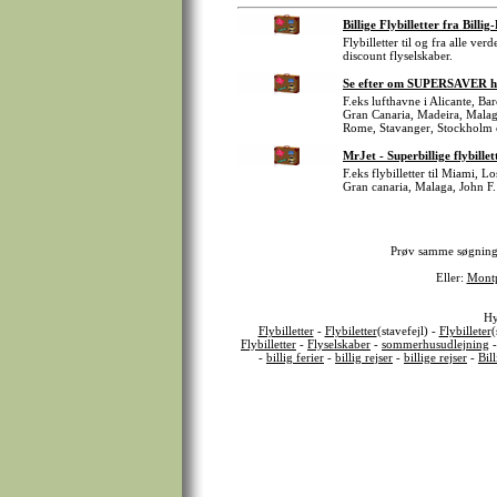
Billige Flybilletter fra Billig
Flybilletter til og fra alle v
discount flyselskaber.
Se efter om SUPERSAVER har 
F.eks lufthavne i Alicante, B
Gran Canaria, Madeira, Malag
Rome, Stavanger, Stockholm 
MrJet - Superbillige flybillet
F.eks flybilletter til Miami, 
Gran canaria, Malaga, John F.
Prøv samme søgnin
Eller:
Montp
Hy
Flybilletter
-
Flybiletter
(stavefejl) -
Flybilleter
(
Flybilletter
-
Flyselskaber
-
sommerhusudlejning
-
billig ferier
-
billig rejser
-
billige rejser
-
Bil