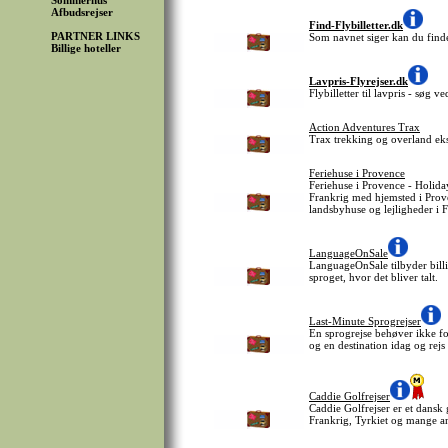
Sommerhus
Afbudsrejser
Find-Flybilletter.dk
PARTNER LINKS
Som navnet siger kan du finde 
Billige hoteller
Lavpris-Flyrejser.dk
Flybilletter til lavpris - søg 
Action Adventures Trax
Trax trekking og overland eks
Feriehuse i Provence
Feriehuse i Provence - Holida
Frankrig med hjemsted i Proven
landsbyhuse og lejligheder i 
LanguageOnSale
LanguageOnSale tilbyder billi
sproget, hvor det bliver talt.
Last-Minute Sprogrejser
En sprogrejse behøver ikke fo
og en destination idag og rej
Caddie Golfrejser
Caddie Golfrejser er et dansk 
Frankrig, Tyrkiet og mange a