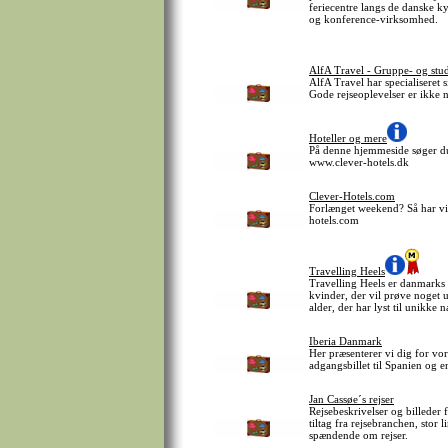
feriecentre langs de danske kys
og konference-virksomhed.
AlfA Travel - Gruppe- og stud
AlfA Travel har specialiseret 
Gode rejseoplevelser er ikke 
Hoteller og mere
På denne hjemmeside søger du 
www.clever-hotels.dk
Clever-Hotels.com
Forlænget weekend? Så har vi 
hotels.com
Travelling Heels
Travelling Heels er danmarks e
kvinder, der vil prøve noget u
alder, der har lyst til unikke 
Iberia Danmark
Her præsenterer vi dig for vor
adgangsbillet til Spanien og 
Jan Cassøe´s rejser
Rejsebeskrivelser og billeder 
tiltag fra rejsebranchen, stor 
spændende om rejser.