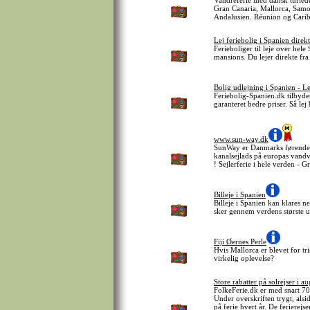
Vandreferie med dansk turled
Gran Canaria, Mallorca, Samos
Andalusien. Réunion og Cari
Lej feriebolig i Spanien direkt
Ferieboliger til leje over hele
mansions. Du lejer direkte fra
Bolig udlejning i Spanien - Le
Feriebolig-Spanien.dk tilbyder
garanteret bedre priser. Så lej 
www.sun-way.dk
SunWay er Danmarks førende sp
kanalsejlads på europas vandve
! Sejlerferie i hele verden - G
Billeje i Spanien
Billeje i Spanien kan klares n
sker gennem verdens største 
Fiji Øernes Perle
Hvis Mallorca er blevet for tr
virkelig oplevelse?
Store rabatter på solrejser i 
FolkeFerie.dk er med snart 70 
Under overskriften trygt, als
på ferie hvert år. De ferierejs