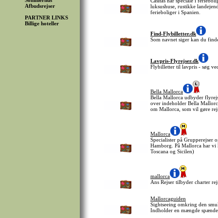
Sommerhus
Casitas har speciale i feriebo
Afbudsrejser
luksushuse, rustikke landejen
ferieboliger i Spanien.
PARTNER LINKS
Billige hoteller
Find-Flybilletter.dk
Som navnet siger kan du finde 
Lavpris-Flyrejser.dk
Flybilletter til lavpris - søg 
Bella Mallorca
Bella Mallorca udbyder flyrejs
over indeholder Bella Mallorc
om Mallorca, som vil gøre rej
Mallorca
Specialister på Grupperejser o
Hamborg. På Mallorca har vi h
Toscana og Sicilen)
mallorca
Ans Rejser tilbyder charter rej
Mallorcaguiden
Sightseeing omkring den smukk
Indholder en mængde spændend