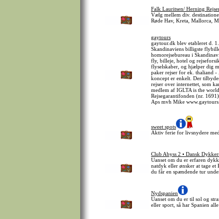
Falk Lauritsen/ Herning Rejse
Vælg mellem div. destinatione
Røde Hav, Kreta, Mallorca, 
gaytours
gaytour.dk blev etableret d. 1
Skandinaviens billigste flybil
homorejsebureau i Skandinavi
fly, billeje, hotel og rejsefo
flyselskaber, og hjælper dig me
paker rejser for ek. thaliand
koncept er enkelt. Der tilbydes
rejser over internettet, som k
medlem af IGLTA is the world'
Rejsegarantifonden (nr. 1691
Aps mvh Mike www.gaytours
sweet spots
Aktiv ferie for livsnydere med
Club Abyss 2 • Dansk Dykkers
Uanset om du er erfaren dykk
natdyk eller ønsker at tage et 
du får en spændende tur unde
Nydspanien
Uanset om du er til sol og str
eller sport, så har Spanien alle