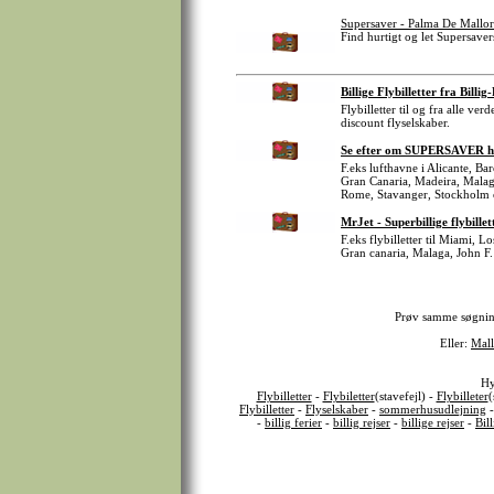
Supersaver - Palma De Mallor
Find hurtigt og let Supersavers
Billige Flybilletter fra Billig
Flybilletter til og fra alle v
discount flyselskaber.
Se efter om SUPERSAVER har 
F.eks lufthavne i Alicante, B
Gran Canaria, Madeira, Malag
Rome, Stavanger, Stockholm 
MrJet - Superbillige flybillet
F.eks flybilletter til Miami, 
Gran canaria, Malaga, John F.
Prøv samme søgni
Eller:
Mall
Hy
Flybilletter
-
Flybiletter
(stavefejl) -
Flybilleter
(
Flybilletter
-
Flyselskaber
-
sommerhusudlejning
-
billig ferier
-
billig rejser
-
billige rejser
-
Bil