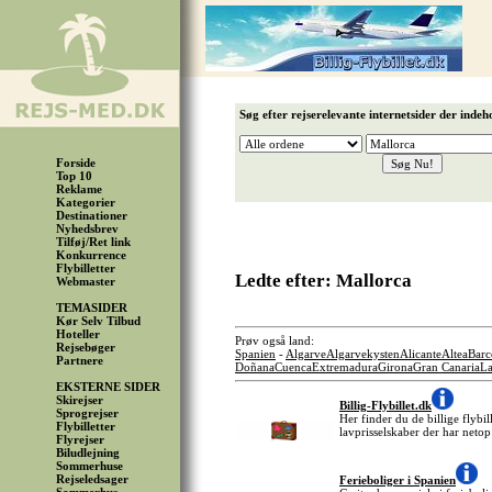
Søg efter rejserelevante internetsider der indeh
Forside
Top 10
Reklame
Kategorier
Destinationer
Nyhedsbrev
Tilføj/Ret link
Konkurrence
Flybilletter
Ledte efter: Mallorca
Webmaster
TEMASIDER
Kør Selv Tilbud
Hoteller
Prøv også land:
Rejsebøger
Spanien
-
Algarve
Algarvekysten
Alicante
Altea
Barc
Partnere
Doñana
Cuenca
Extremadura
Girona
Gran Canaria
La
EKSTERNE SIDER
Skirejser
Billig-Flybillet.dk
Sprogrejser
Her finder du de billige flybil
Flybilletter
lavprisselskaber der har netop
Flyrejser
Biludlejning
Sommerhuse
Rejseledsager
Ferieboliger i Spanien