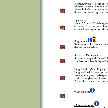
HomeAway.dk - direkte udlejni
På HomeAway.dk finder du ov
ferielejligheder, sommerhuse, 
direkte hos ejeren og spar ri
Tjæreborg
I snart 50 år har Tjæreborg s
skirejsen til næste sæson. Sn
er snowboarding en ny udfor
Pilgrimmen
Retræter og pilgrimsvandringe
danske retræteledere.
SpanAir - Flybilletter
Spanair er et spansk flyselskab
via deres site. Især billig ved 
Vings Verden (Ving Rejser)
Ving er skandinaviens største
strande, storbyer, krydstogter.
skabt for at give årets bedste
Afslapning, samvær, oplevelse
villaferie.com
Club Natur Rejser