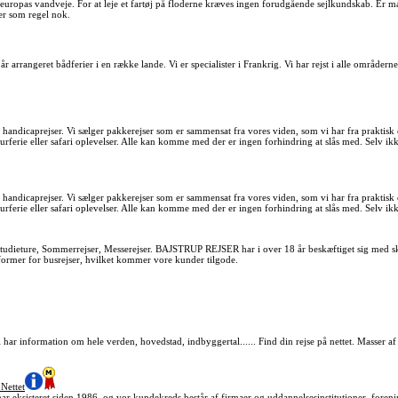
å europas vandveje. For at leje et fartøj på floderne kræves ingen forudgående sejlkundskab. Er 
 er som regel nok.
arrangeret bådferier i en række lande. Vi er specialister i Frankrig. Vi har rejst i alle områderne 
 handicaprejser. Vi sælger pakkerejser som er sammensat fra vores viden, som vi har fra praktis
rferie eller safari oplevelser. Alle kan komme med der er ingen forhindring at slås med. Selv ikke
 handicaprejser. Vi sælger pakkerejser som er sammensat fra vores viden, som vi har fra praktis
rferie eller safari oplevelser. Alle kan komme med der er ingen forhindring at slås med. Selv ikke
tudieture, Sommerrejser, Messerejser. BAJSTRUP REJSER har i over 18 år beskæftiget sig med sko
 former for busrejser, hvilket kommer vore kunder tilgode.
har information om hele verden, hovedstad, indbyggertal...... Find din rejse på nettet. Masser af
Nettet
r eksisteret siden 1986, og vor kundekreds består af firmaer og uddannelsesinstitutioner, forening