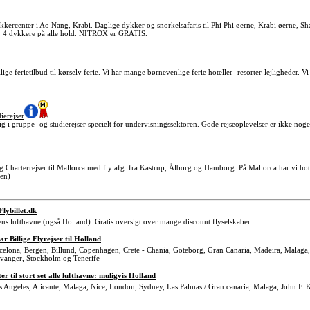
kercenter i Ao Nang, Krabi. Daglige dykker og snorkelsafaris til Phi Phi øerne, Krabi øerne, S
x. 4 dykkere på alle hold. NITROX er GRATIS.
ige ferietilbud til kørselv ferie. Vi har mange børnevenlige ferie hoteller -resorter-lejligheder. V
.
ierejser
sig i gruppe- og studierejser specielt for undervisningssektoren. Gode rejseoplevelser er ikke nog
og Charterrejser til Mallorca med fly afg. fra Kastrup, Ålborg og Hamborg. På Mallorca har vi ho
len)
-Flybillet.dk
erdens lufthavne (også Holland). Gratis oversigt over mange discount flyselskaber.
Billige Flyrejser til Holland
Barcelona, Bergen, Billund, Copenhagen, Crete - Chania, Göteborg, Gran Canaria, Madeira, Malag
avanger, Stockholm og Tenerife
ter til stort set alle lufthavne: muligvis Holland
 Los Angeles, Alicante, Malaga, Nice, London, Sydney, Las Palmas / Gran canaria, Malaga, John F.