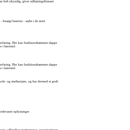
man helt ukyndig, giver udlejningsfirmaet
- besøgt baserne - sejlet i de mest
k erfaring. Her kan funktionshæmmet slappe
 i kørestol.
k erfaring. Her kan funktionshæmmet slappe
 i kørestol.
le- og studierejser, og har dermed et godt
 relevante oplysninger
er, offentlige institutioner, organisationer