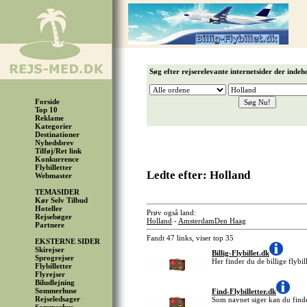
Søg efter rejserelevante internetsider der indeh
Forside
Top 10
Reklame
Kategorier
Destinationer
Nyhedsbrev
Tilføj/Ret link
Konkurrence
Flybilletter
Ledte efter: Holland
Webmaster
TEMASIDER
Kør Selv Tilbud
Hoteller
Prøv også land:
Rejsebøger
Holland
-
Amsterdam
Den Haag
Partnere
Fandt 47 links, viser top 35
EKSTERNE SIDER
Skirejser
Billig-Flybillet.dk
Sprogrejser
Her finder du de billige flybil
Flybilletter
Flyrejser
Biludlejning
Sommerhuse
Find-Flybilletter.dk
Rejseledsager
Som navnet siger kan du finde 