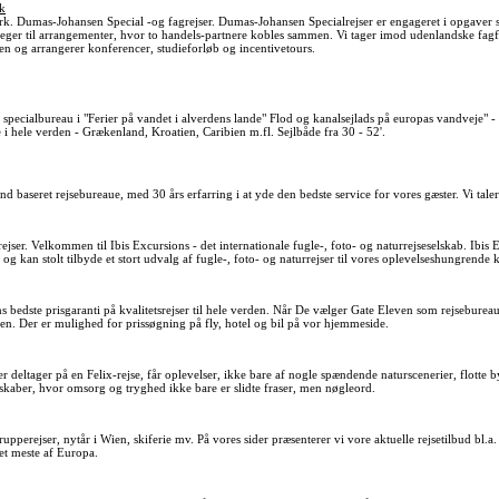
rk
k. Dumas-Johansen Special -og fagrejser. Dumas-Johansen Specialrejser er engageret i opgaver s
er til arrangementer, hvor to handels-partnere kobles sammen. Vi tager imod udenlandske fagfo
en og arrangerer konferencer, studieforløb og incentivetours.
ecialbureau i "Ferier på vandet i alverdens lande" Flod og kanalsejlads på europas vandveje" - 
ie i hele verden - Grækenland, Kroatien, Caribien m.fl. Sejlbåde fra 30 - 52'.
d baseret rejsebureaue, med 30 års erfarring i at yde den bedste service for vores gæster. Vi tal
ejser. Velkommen til Ibis Excursions - det internationale fugle-, foto- og naturrejseselskab. Ibis E
, og kan stolt tilbyde et stort udvalg af fugle-, foto- og naturrejser til vores oplevelseshungrende
 bedste prisgaranti på kvalitetsrejser til hele verden. Når De vælger Gate Eleven som rejsebureau e
nden. Der er mulighed for prissøgning på fly, hotel og bil på vor hjemmeside.
r deltager på en Felix-rejse, får oplevelser, ikke bare af nogle spændende naturscenerier, flott
sskaber, hvor omsorg og tryghed ikke bare er slidte fraser, men nøgleord.
upperejser, nytår i Wien, skiferie mv. På vores sider præsenterer vi vore aktuelle rejsetilbud bl.a.
det meste af Europa.