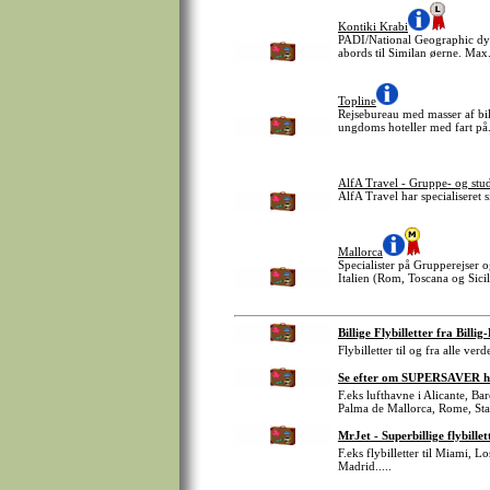
Kontiki Krabi
PADI/National Geographic dyk
abords til Similan øerne. Ma
Topline
Rejsebureau med masser af bill
ungdoms hoteller med fart på
AlfA Travel - Gruppe- og stud
AlfA Travel har specialiseret 
Mallorca
Specialister på Grupperejser 
Italien (Rom, Toscana og Sici
Billige Flybilletter fra Billig
Flybilletter til og fra alle v
Se efter om SUPERSAVER har 
F.eks lufthavne i Alicante, 
Palma de Mallorca, Rome, St
MrJet - Superbillige flybillet
F.eks flybilletter til Miami,
Madrid.....