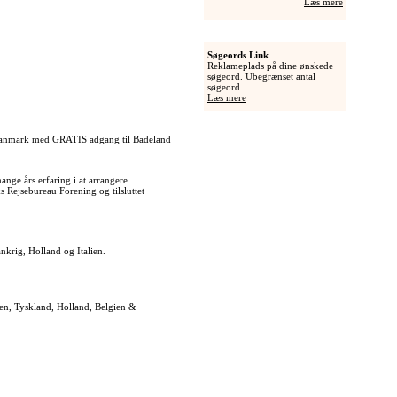
Læs mere
Søgeords Link
Reklameplads på dine ønskede
søgeord. Ubegrænset antal
søgeord.
Læs mere
 Danmark med GRATIS adgang til Badeland
ange års erfaring i at arrangere
 Rejsebureau Forening og tilsluttet
nkrig, Holland og Italien.
anien, Tyskland, Holland, Belgien &