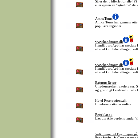
Så er der bådferie for alle! P
eller ejeren en "køretime" det
AmicaTours
Amica Tours har gennem otte år 
populære regioner.
www.handitours.dk
HandiTours ApS har speciale i
af med kur behandlinger, kultu
www.handitours.dk
HandiTours ApS har speciale i
af med kur behandlinger, kultu
Bajstrup Rejser
Ungdomsrejser, Skolerejser, S
og grundigt kendskab til alle
Hotel-Reservations.dk
Hotelreservationer online.
Rejseklar.dk
Læs om Alle verdens lande. Vi 
Velkommen til Fogt Rejser på 
Fogt Studie- & Grupperejser ha