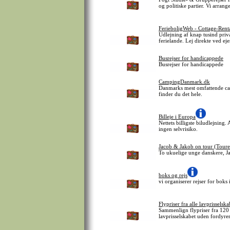
og politiske partier. Vi arrang
FerieboligWeb - Cottage-Rent
Udlejning af knap tusind priv
ferielande. Lej direkte ved ej
Busrejser for handicappede
Busrejser for handicappede
CampingDanmark.dk
Danmarks mest omfattende camp
finder du det hele.
Billeje i Europa
Nettets billigste biludlejning.
ingen selvrisiko.
Jacob & Jakob on tour (Tour
To ukuelige unge danskere, Ja
boks og rejs
vi organiserer rejser for boks 
Flypriser fra alle lavprisselska
Sammenlign flypriser fra 120 l
lavprisselskabet uden fordyr