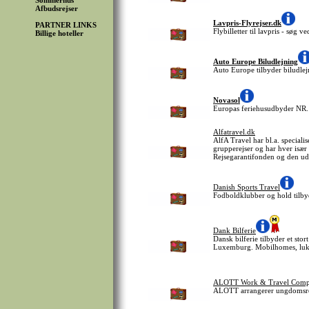
Sommerhus
Afbudsrejser
Lavpris-Flyrejser.dk
PARTNER LINKS
Flybilletter til lavpris - søg 
Billige hoteller
Auto Europe Biludlejning
Auto Europe tilbyder biludlejn
Novasol
Europas feriehusudbyder NR.
Alfatravel.dk
AlfA Travel har bl.a. speciali
grupperejser og har hver især
Rejsegarantifonden og den ud
Danish Sports Travel
Fodboldklubber og hold tilbyde
Dank Bilferie
Dansk bilferie tilbyder et sto
Luxemburg. Mobilhomes, luksu
ALOTT Work & Travel Com
ALOTT arrangerer ungdomsrej