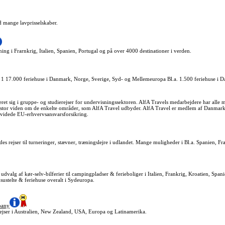
ved mange lavprisselskaber.
ing i Frarnkrig, Italien, Spanien, Portugal og på over 4000 destinationer i verden.
 1 17.000 feriehuse i Danmark, Norge, Sverige, Syd- og Mellemeuropa Bl.a. 1.500 feriehuse i
seret sig i gruppe- og studierejser for undervisningssektoren. AlfA Travels medarbejdere har alle m
 stor viden om de enkelte områder, som AlfA Travel udbyder. AlfA Travel er medlem af Danmarks
videde EU-erhvervsansvarsforsikring.
s rejser til turneringer, stævner, træningslejre i udlandet. Mange muligheder i Bl.a. Spanien, Fra
rt udvalg af kør-selv-bilferier til campingpladser & ferieboliger i Italien, Frankrig, Kroatien, Sp
stelte & feriehuse overalt i Sydeuropa.
pany
ser i Australien, New Zealand, USA, Europa og Latinamerika.