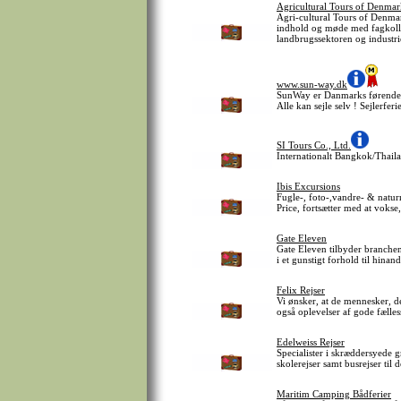
Agricultural Tours of Denma
Agri-cultural Tours of Denmar
indhold og møde med fagkolleg
landbrugssektoren og industri
www.sun-way.dk
SunWay er Danmarks førende sp
Alle kan sejle selv ! Sejlerfer
SI Tours Co., Ltd.
Internationalt Bangkok/Thailan
Ibis Excursions
Fugle-, foto-,vandre- & naturr
Price, fortsætter med at vokse
Gate Eleven
Gate Eleven tilbyder branchens
i et gunstigt forhold til hina
Felix Rejser
Vi ønsker, at de mennesker, de
også oplevelser af gode fælle
Edelweiss Rejser
Specialister i skræddersyede gr
skolerejser samt busrejser til 
Maritim Camping Bådferier