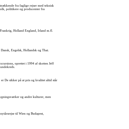
trækkende fra faglige rejser med teknisk
lk, politikere og producenter fra
Frankrig, Holland England, Irland m.fl.
er Dansk, Engelsk, Hollandsk og Thai.
xcursions, oprettet i 1994 af skotten Jeff
 kundekreds.
r De sikker på at pris og kvalitet altid står
e bygningsværker og andre kulturer, men
 nytårsrejse til Wien og Budapest,