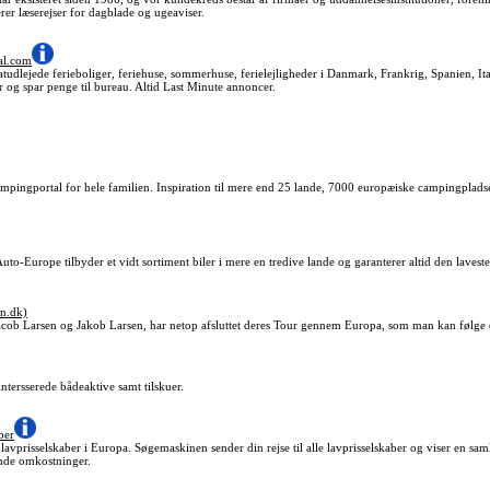
erer læserejser for dagblade og ugeaviser.
al.com
atudlejede ferieboliger, feriehuse, sommerhuse, ferielejligheder i Danmark, Frankrig, Spanien, I
er og spar penge til bureau. Altid Last Minute annoncer.
ingportal for hele familien. Inspiration til mere end 25 lande, 7000 europæiske campingpladser
 Auto-Europe tilbyder et vidt sortiment biler i mere en tredive lande og garanterer altid den laveste 
en.dk)
cob Larsen og Jakob Larsen, har netop afsluttet deres Tour gennem Europa, som man kan følge d
intersserede bådeaktive samt tilskuer.
ber
avprisselskaber i Europa. Søgemaskinen sender din rejse til alle lavprisselskaber og viser en saml
ende omkostninger.