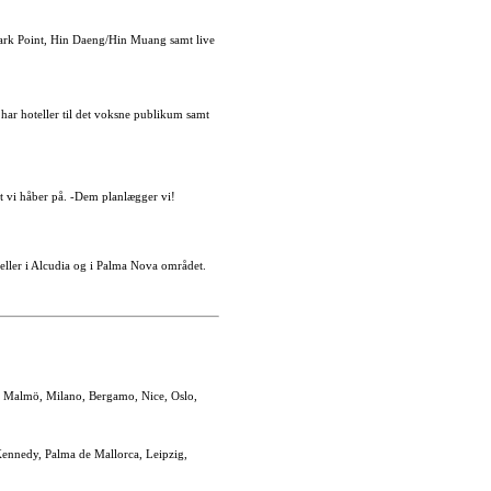
hark Point, Hin Daeng/Hin Muang samt live
i har hoteller til det voksne publikum samt
et vi håber på. -Dem planlægger vi!
teller i Alcudia og i Palma Nova området.
a, Malmö, Milano, Bergamo, Nice, Oslo,
 Kennedy, Palma de Mallorca, Leipzig,