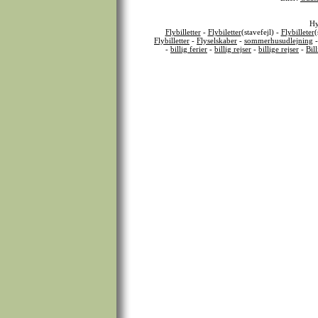
Hy
Flybilletter
-
Flybiletter
(stavefejl) -
Flybilleter
(
Flybilletter
-
Flyselskaber
-
sommerhusudlejning
-
billig ferier
-
billig rejser
-
billige rejser
-
Bil