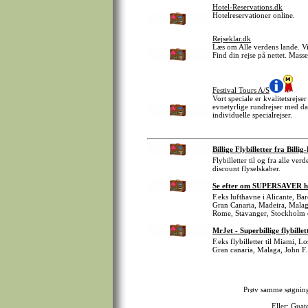
Hotel-Reservations.dk
Hotelreservationer online.
Rejseklar.dk
Læs om Alle verdens lande. Vi
Find din rejse på nettet. Mass
Festival Tours A/S
Vort speciale er kvalitetsrejs
evnetyrlige rundrejser med da
individuelle specialrejser.
Billige Flybilletter fra Billig
Flybilletter til og fra alle v
discount flyselskaber.
Se efter om SUPERSAVER har
F.eks lufthavne i Alicante, B
Gran Canaria, Madeira, Malag
Rome, Stavanger, Stockholm 
MrJet - Superbillige flybillet
F.eks flybilletter til Miami, 
Gran canaria, Malaga, John F.
Prøv samme søgnin
Eller:
Guat