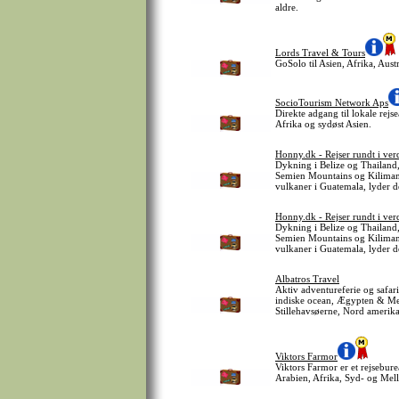
aldre.
Lords Travel & Tours
GoSolo til Asien, Afrika, Aust
SocioTourism Network Aps
Direkte adgang til lokale rej
Afrika og sydøst Asien.
Honny.dk - Rejser rundt i ve
Dykning i Belize og Thailand,
Semien Mountains og Kilimanj
vulkaner i Guatemala, lyder d
Honny.dk - Rejser rundt i ve
Dykning i Belize og Thailand,
Semien Mountains og Kilimanj
vulkaner i Guatemala, lyder d
Albatros Travel
Aktiv adventureferie og safar
indiske ocean, Ægypten & Mell
Stillehavsøerne, Nord amerika
Viktors Farmor
Viktors Farmor er et rejsebur
Arabien, Afrika, Syd- og Mel