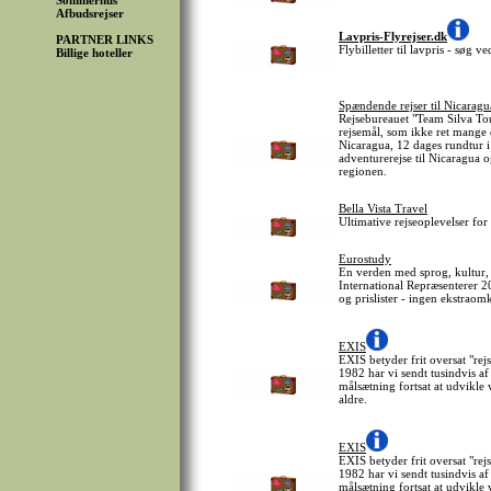
Sommerhus
Afbudsrejser
Lavpris-Flyrejser.dk
PARTNER LINKS
Flybilletter til lavpris - søg 
Billige hoteller
Spændende rejser til Nicarag
Rejsebureauet "Team Silva To
rejsemål, som ikke ret mange 
Nicaragua, 12 dages rundtur 
adventurerejse til Nicaragua 
regionen.
Bella Vista Travel
Ultimative rejseoplevelser for
Eurostudy
En verden med sprog, kultur, 
International Repræsenterer 2
og prislister - ingen ekstrao
EXIS
EXIS betyder frit oversat "rej
1982 har vi sendt tusindvis a
målsætning fortsat at udvikle v
aldre.
EXIS
EXIS betyder frit oversat "rej
1982 har vi sendt tusindvis a
målsætning fortsat at udvikle v