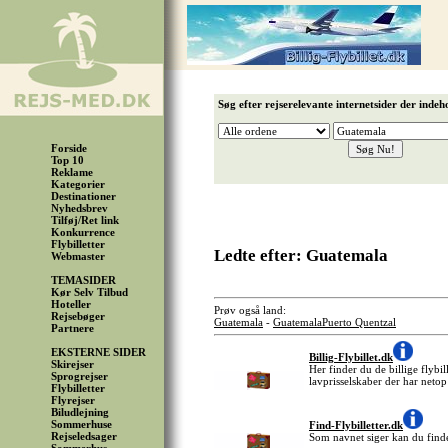
Søg efter rejserelevante internetsider der indeh
Forside
Top 10
Reklame
Kategorier
Destinationer
Nyhedsbrev
Tilføj/Ret link
Konkurrence
Flybilletter
Ledte efter: Guatemala
Webmaster
TEMASIDER
Kør Selv Tilbud
Hoteller
Prøv også land:
Rejsebøger
Guatemala
-
Guatemala
Puerto Quentzal
Partnere
EKSTERNE SIDER
Billig-Flybillet.dk
Skirejser
Her finder du de billige flybil
Sprogrejser
lavprisselskaber der har netop
Flybilletter
Flyrejser
Biludlejning
Sommerhuse
Find-Flybilletter.dk
Rejseledsager
Som navnet siger kan du finde 