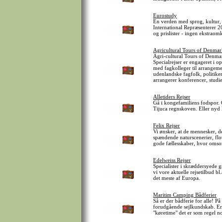
Eurostudy
En verden med sprog, kultur, 
International Repræsenterer 2
og prislister - ingen ekstrao
Agricultural Tours of Denma
Agri-cultural Tours of Denma
Specialrejser er engageret i 
med fagkolleger til arrangeme
udenlandske fagfolk, politike
arrangerer konferencer, studi
Alletiders Rejser
Gå i kongefamiliens fodspor. 
Tijuca regnskoven. Eller nyd 
Felix Rejser
Vi ønsker, at de mennesker, de
spændende naturscenerier, flo
gode fællesskaber, hvor omsor
Edelweiss Rejser
Specialister i skræddersyede g
vi vore aktuelle rejsetilbud bl
det meste af Europa.
Maritim Camping Bådferier
Så er der bådferie for alle! P
forudgående sejlkundskab. Er 
"køretime" det er som regel n