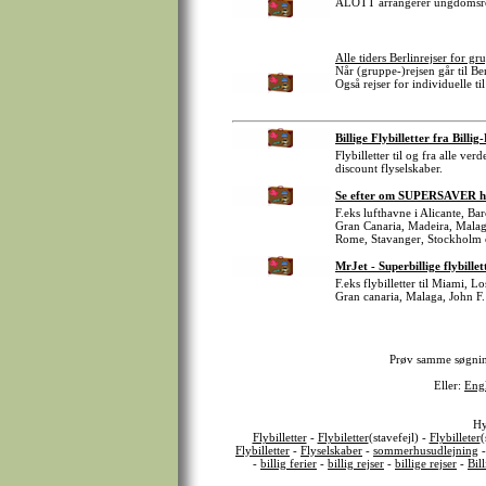
ALOTT arrangerer ungdomsrej
Alle tiders Berlinrejser for gr
Når (gruppe-)rejsen går til B
Også rejser for individuelle ti
Billige Flybilletter fra Billig
Flybilletter til og fra alle v
discount flyselskaber.
Se efter om SUPERSAVER har 
F.eks lufthavne i Alicante, B
Gran Canaria, Madeira, Malag
Rome, Stavanger, Stockholm 
MrJet - Superbillige flybillet
F.eks flybilletter til Miami, 
Gran canaria, Malaga, John F.
Prøv samme søgni
Eller:
Eng
Hy
Flybilletter
-
Flybiletter
(stavefejl) -
Flybilleter
(
Flybilletter
-
Flyselskaber
-
sommerhusudlejning
-
billig ferier
-
billig rejser
-
billige rejser
-
Bil