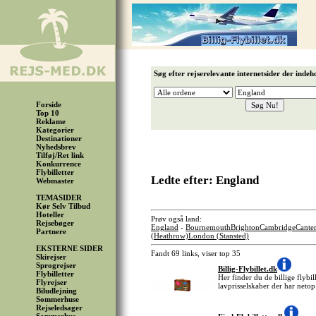
Søg efter rejserelevante internetsider der indeh
Forside
Top 10
Reklame
Kategorier
Destinationer
Nyhedsbrev
Tilføj/Ret link
Konkurrence
Flybilletter
Ledte efter: England
Webmaster
TEMASIDER
Kør Selv Tilbud
Hoteller
Prøv også land:
Rejsebøger
England
-
Bournemouth
Brighton
Cambridge
Cante
Partnere
(Heathrow)
London (Stansted)
EKSTERNE SIDER
Fandt 69 links, viser top 35
Skirejser
Sprogrejser
Billig-Flybillet.dk
Flybilletter
Her finder du de billige flybil
Flyrejser
lavprisselskaber der har netop
Biludlejning
Sommerhuse
Rejseledsager