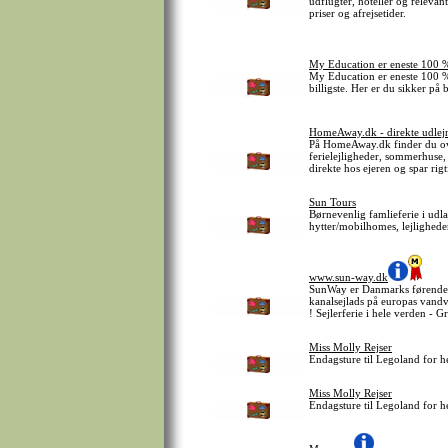
udflugter, hoteller og relevant
priser og afrejsetider.
My Education er eneste 100 %
My Education er eneste 100 % 
billigste. Her er du sikker på b
HomeAway.dk - direkte udlejni
På HomeAway.dk finder du ov
ferielejligheder, sommerhuse, 
direkte hos ejeren og spar ri
Sun Tours
Børnevenlig famlieferie i udlan
hytter/mobilhomes, lejligheder/
www.sun-way.dk
SunWay er Danmarks førende sp
kanalsejlads på europas vandve
! Sejlerferie i hele verden - G
Miss Molly Rejser
Endagsture til Legoland for h
Miss Molly Rejser
Endagsture til Legoland for h