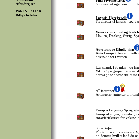
Sommerhus
Find-Flybilletter.dk
Afbudsrejser
Som navnet siger kan du finde 
PARTNER LINKS
Billige hoteller
Lavpris-Flyrejser.dk
Flybilletter til lavpris - søg 
Venere.com - Find og book h
I Italien, Frankrig, Østrig, S
Auto Europe Biludlejning
Auto Europe tilbyder biludlej
destinationer i verden.
Lær spansk i Spanien - og Eng
Viking Sprogrejser har speciali
har valgt de bedste skoler ud 
AT jagtrejser
Arrangerer jagtrejser til Irland
Europro Language Sprogrejse
EuroproLanguages omfangsrige
sprogferiekurser for voksne, n
Spies Rejser
På sitet kan du læse om alle S
og dernæst hvilket land du øns