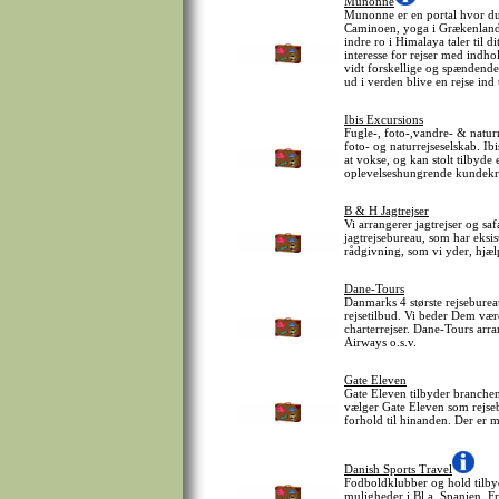
Munonne
Munonne er en portal hvor du 
Caminoen, yoga i Grækenland, h
indre ro i Himalaya taler til d
interesse for rejser med ind
vidt forskellige og spændende 
ud i verden blive en rejse ind t
Ibis Excursions
Fugle-, foto-,vandre- & naturr
foto- og naturrejseselskab. Ibi
at vokse, og kan stolt tilbyde e
oplevelseshungrende kundekr
B & H Jagtrejser
Vi arrangerer jagtrejser og s
jagtrejsebureau, som har eksis
rådgivning, som vi yder, hjæ
Dane-Tours
Danmarks 4 største rejseburea
rejsetilbud. Vi beder Dem væ
charterrejser. Dane-Tours arra
Airways o.s.v.
Gate Eleven
Gate Eleven tilbyder branchens
vælger Gate Eleven som rejsebur
forhold til hinanden. Der er 
Danish Sports Travel
Fodboldklubber og hold tilbyde
muligheder i Bl.a. Spanien, Fr