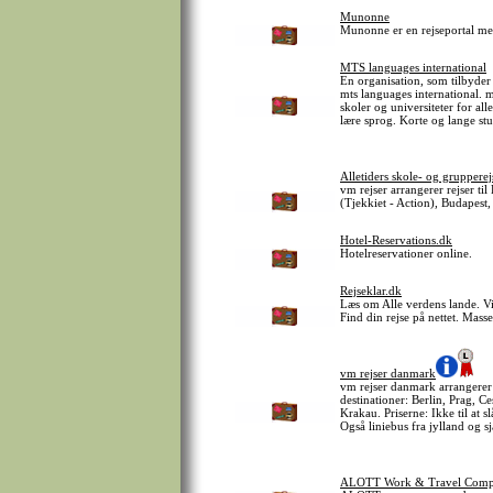
Munonne
Munonne er en rejseportal med 
MTS languages international
En organisation, som tilbyder 
mts languages international. 
skoler og universiteter for al
lære sprog. Korte og lange st
Alletiders skole- og grupperej
vm rejser arrangerer rejser ti
(Tjekkiet - Action), Budapes
Hotel-Reservations.dk
Hotelreservationer online.
Rejseklar.dk
Læs om Alle verdens lande. Vi
Find din rejse på nettet. Mass
vm rejser danmark
vm rejser danmark arrangerer
destinationer: Berlin, Prag, 
Krakau. Priserne: Ikke til at s
Også liniebus fra jylland og s
ALOTT Work & Travel Com