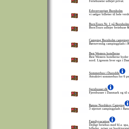
Feriehusene udlejet privat.
Erhvervsrejser Bornholm
vi sælger billetter til hele verde
BornTours Nr. 1 på Bornholm
BornTours udlejer feriehuse & 
Camping Bornholm campingp
Børnevenlig campingplads i R
Best Western hotellerne
Best Western hotellerne byder
nord. Ligesom hver egn i Danm
Sommerhus i Dueodde
Attraktivt sommerhus for 6 p
fjernbusser.dk
Fjernbusser i Danmark og til 
Rønne Nordskov Camping
3 stjernet campingplads i Røn
Familyvacation
Dejligt feriehus med bl.a. sp
billeder, priser og bookingst