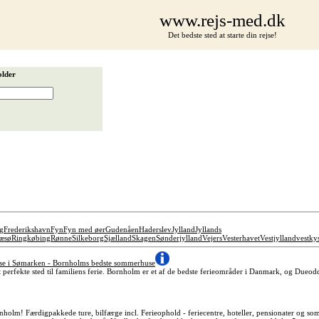
www.rejs-med.dk
Det bedste sted at starte din rejse!
older
g
Frederikshavn
Fyn
Fyn med øer
Gudenåen
Haderslev
Jylland
Jyllands
æsø
Ringkøbing
Rønne
Silkeborg
Sjælland
Skagen
Sønderjylland
Vejers
Vesterhavet
Vestjylland
vestky
se i Sømarken - Bornholms bedste sommerhuse
erfekte sted til familiens ferie. Bornholm er et af de bedste ferieområder i Danmark, og Dueodd
nholm! Færdigpakkede ture, bilfærge incl. Ferieophold - feriecentre, hoteller, pensionater og so