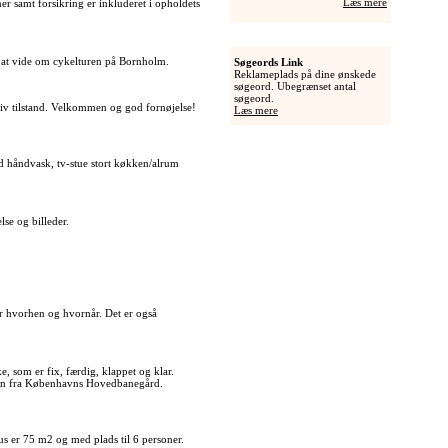
Læs mere
r samt forsikring er inkluderet i opholdets
gt at vide om cykelturen på Bornholm.
Søgeords Link
Reklameplads på dine ønskede
søgeord. Ubegrænset antal
søgeord.
tiv tilstand. Velkommen og god fornøjelse!
Læs mere
d håndvask, tv-stue stort køkken/alrum
lse og billeder.
yver hvorhen og hvornår. Det er også
 som er fix, færdig, klappet og klar.
ssen fra Københavns Hovedbanegård.
s er 75 m2 og med plads til 6 personer.