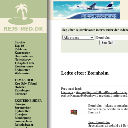
Søg efter rejserelevante internetsider der indeh
Forside
Top 10
Reklame
Kategorier
Destinationer
Nyhedsbrev
Tilføj/Ret link
Konkurrence
Flybilletter
Ledte efter: Bornholm
Webmaster
TEMASIDER
Kør Selv Tilbud
Hoteller
Prøv også land:
Rejsebøger
Danmark
-
Aalborg
Aarhus
Billund
Bornholm
Esbjer
Partnere
østkyst
Kattegat
København
Langeland
Limfjorden
L
EKSTERNE SIDER
Skirejser
Bornholm - luksus sommerhu
Sprogrejser
Sømarken på Bornholm er det p
Flybilletter
Danmark.
Flyrejser
Biludlejning
Sommerhuse
Team Bornholm
Rejseledsager
Specialisten på ophold på Bor