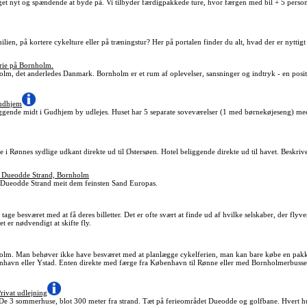
get nyt og spændende at byde på. Vi tilbyder færdigpakkede ture, hvor færgen med bil + 5 persone
lien, på kortere cykelture eller på træningstur? Her på portalen finder du alt, hvad der er nytti
erie på Bornholm.
olm, det anderledes Danmark. Bornholm er et rum af oplevelser, sansninger og indtryk - en posi
udhjem
liggende midt i Gudhjem by udlejes. Huset har 5 separate soveværelser (1 med børnekøjeseng) me
i Rønnes sydlige udkant direkte ud til Østersøen. Hotel beliggende direkte ud til havet. Beskrive
n Dueodde Strand, Bornholm
 Dueodde Strand meit dem feinsten Sand Europas.
 tage besværet med at få deres billetter. Det er ofte svært at finde ud af hvilke selskaber, der fl
t er nødvendigt at skifte fly.
olm. Man behøver ikke have besværet med at planlægge cykelferien, man kan bare købe en pakke,
benhavn eller Ystad. Enten direkte med færge fra København til Rønne eller med Bornholmerbu
ivat udlejning
De 3 sommerhuse, blot 300 meter fra strand. Tæt på ferieområdet Dueodde og golfbane. Hvert hu