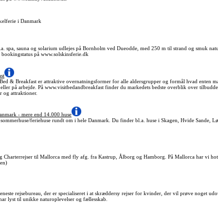
kelferie i Danmark
l.a. spa, sauna og solarium udlejes på Bornholm ved Dueodde, med 250 m til strand og smuk natu
og bookingstatus på www.solskinsferie.dk
st
Bed & Breakfast er attraktive overnatningsformer for alle aldersgrupper og formål hvad enten ma
eller på arbejde. På www.visitbedandbreakfast finder du markedets bedste overblik over tilbudd
er og attraktioner.
anmark - mere end 14.000 huse
f sommerhuse/feriehuse rundt om i hele Danmark. Du finder bl.a. huse i Skagen, Hvide Sande, 
og Charterrejser til Mallorca med fly afg. fra Kastrup, Ålborg og Hamborg. På Mallorca har vi ho
len)
neste rejsebureau, der er specialiseret i at skræddersy rejser for kvinder, der vil prøve noget ud
har lyst til unikke naturoplevelser og fællesskab.