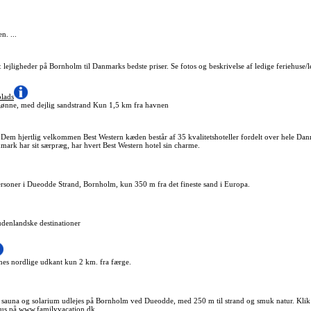
n. ...
lejligheder på Bornholm til Danmarks bedste priser. Se fotos og beskrivelse af ledige feriehuse/l
lads
ønne, med dejlig sandstrand Kun 1,5 km fra havnen
 Dem hjertlig velkommen Best Western kæden består af 35 kvalitetshoteller fordelt over hele Danm
ark har sit særpræg, har hvert Best Western hotel sin charme.
ersoner i Dueodde Strand, Bornholm, kun 350 m fra det fineste sand i Europa.
udenlandske destinationer
nes nordlige udkant kun 2 km. fra færge.
a, sauna og solarium udlejes på Bornholm ved Dueodde, med 250 m til strand og smuk natur. Klik 
atus på www.familyvacation.dk