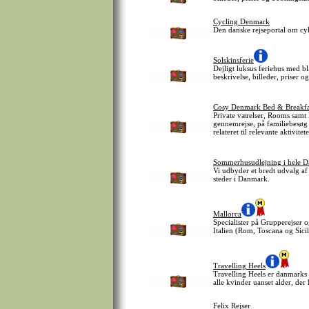
Cycling Denmark
Den danske rejseportal om cy
Solskinsferie
Dejligt luksus feriehus med b
beskrivelse, billeder, priser 
Cosy Denmark Bed & Breakfa
Private værelser, Rooms samt 
gennemrejse, på familiebesøg 
relateret til relevante aktivitet
Sommerhusudlejning i hele D
Vi udbyder et bredt udvalg a
steder i Danmark.
Mallorca
Specialister på Grupperejser 
Italien (Rom, Toscana og Sici
Travelling Heels
Travelling Heels er danmarks e
alle kvinder uanset alder, der 
Felix Rejser