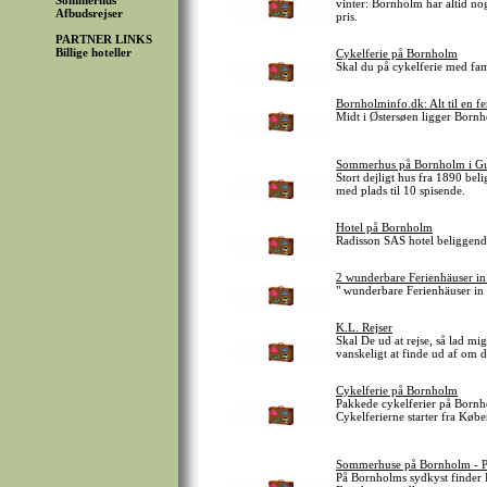
Sommerhus
vinter: Bornholm har altid no
Afbudsrejser
pris.
PARTNER LINKS
Billige hoteller
Cykelferie på Bornholm
Skal du på cykelferie med fami
Bornholminfo.dk: Alt til en f
Midt i Østersøen ligger Bornh
Sommerhus på Bornholm i G
Stort dejligt hus fra 1890 be
med plads til 10 spisende.
Hotel på Bornholm
Radisson SAS hotel beliggende 
2 wunderbare Ferienhäuser i
" wunderbare Ferienhäuser in
K.L. Rejser
Skal De ud at rejse, så lad mig
vanskeligt at finde ud af om de
Cykelferie på Bornholm
Pakkede cykelferier på Bornh
Cykelferierne starter fra Kø
Sommerhuse på Bornholm - Pr
På Bornholms sydkyst finder 