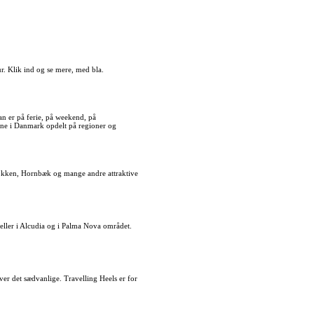
r. Klik ind og se mere, med bla.
n er på ferie, på weekend, på
ene i Danmark opdelt på regioner og
Løkken, Hornbæk og mange andre attraktive
teller i Alcudia og i Palma Nova området.
over det sædvanlige. Travelling Heels er for