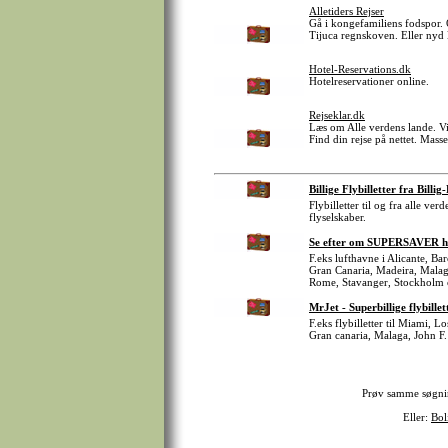
Alletiders Rejser
Gå i kongefamiliens fodspor. 
Tijuca regnskoven. Eller nyd 
Hotel-Reservations.dk
Hotelreservationer online.
Rejseklar.dk
Læs om Alle verdens lande. Vi
Find din rejse på nettet. Mass
Billige Flybilletter fra Billig
Flybilletter til og fra alle ve
flyselskaber.
Se efter om SUPERSAVER har 
F.eks lufthavne i Alicante, B
Gran Canaria, Madeira, Malag
Rome, Stavanger, Stockholm 
MrJet - Superbillige flybillet
F.eks flybilletter til Miami, 
Gran canaria, Malaga, John F.
Prøv samme søgn
Eller:
Bol