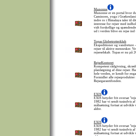
Munonne
Munonne er en portal hvor du 
Caminoen, yoga i Grækenland, h
indre ro i Himalaya taler til d
interesse for rejser med ind
vidt forskellige og spændende 
ud i verden blive en rejse ind t
Topas Globetrotterklub
Ekspeditioner og vandreture -
rejser til aktive mennesker. Ve
rejseselskab. Topas er nu på 
RejseKontoret
Kompetent rådgivning, skrædd
planlægning af dine rejser. H
hele verden, er kendt for en
Formidler alle rejseprodukter
Rejsegarantifonden.
EXIS
EXIS betyder frit oversat "rej
1982 har vi sendt tusindvis a
målsætning fortsat at udvikle v
aldre.
EXIS
EXIS betyder frit oversat "rej
1982 har vi sendt tusindvis a
målsætning fortsat at udvikle v