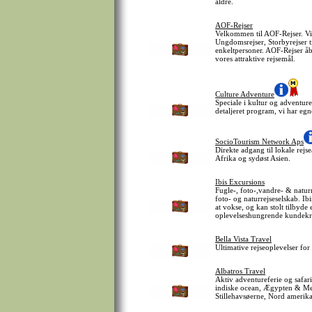
aldre.
AOF-Rejser
Velkommen til AOF-Rejser. Vi a
Ungdomsrejser, Storbyrejser ti
enkeltpersoner. AOF-Rejser åbn
vores attraktive rejsemål.
Culture Adventure
Speciale i kultur og adventure
detaljeret program, vi har egn
SocioTourism Network Aps
Direkte adgang til lokale rej
Afrika og sydøst Asien.
Ibis Excursions
Fugle-, foto-,vandre- & naturr
foto- og naturrejseselskab. Ibi
at vokse, og kan stolt tilbyde e
oplevelseshungrende kundekr
Bella Vista Travel
Ultimative rejseoplevelser for
Albatros Travel
Aktiv adventureferie og safar
indiske ocean, Ægypten & Mell
Stillehavsøerne, Nord amerika