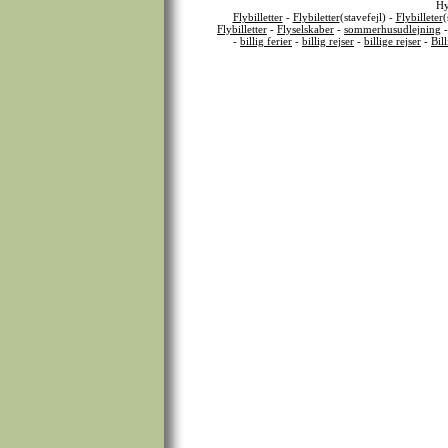
Hy
Flybilletter
-
Flybiletter
(stavefejl) -
Flybilleter
(
Flybilletter
-
Flyselskaber
-
sommerhusudlejning
-
billig ferier
-
billig rejser
-
billige rejser
-
Bil