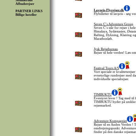
Sommerhus
Afbudsrejser
Lavpris-Flyrejser.dk
PARTNER LINKS
Flybilletter til lavpris - søg 
Billige hoteller
Seven C´s Adventure Group
Seven C´s står for rejser i hel
Himalaya, Sydøstasien, Østas
Rafting, Dykning, Klatring og
Marathonløb.
Jysk Rejsebureau
Rejser til hele verden! Læs o
Festival Tours A/S
Vort speciale er kvalitetsrejs
evnetyrlige rundrejser med da
individuelle specialrejser.
TIMBUKTU
Eventyret lever ! Tag med til
TIMBUKTU byder på unikke tur
rejsemarked.
Adventure Kompagniet
Rejser til en Anden Verden ! 
omdrejningspunkt. Adventure K
finder på den danske rejsema