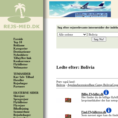
Søg efter rejserelevante internetsider der indeh
Forside
Top 10
Reklame
Kategorier
Destinationer
Nyhedsbrev
Tilføj/Ret link
Konkurrence
Flybilletter
Ledte efter: Bolivia
Webmaster
TEMASIDER
Kør Selv Tilbud
Hoteller
Prøv også land:
Rejsebøger
Bolivia
-
Aguilas
Ascension
Base Camp Bolivia
Copa
Partnere
EKSTERNE SIDER
Billig-Flybillet.dk
Skirejser
Her finder du de billige flybil
Sprogrejser
lavprisselskaber der har netop
Flybilletter
Flyrejser
Biludlejning
Sommerhuse
Find-Flybilletter.dk
Rejseledsager
Som navnet siger kan du finde 