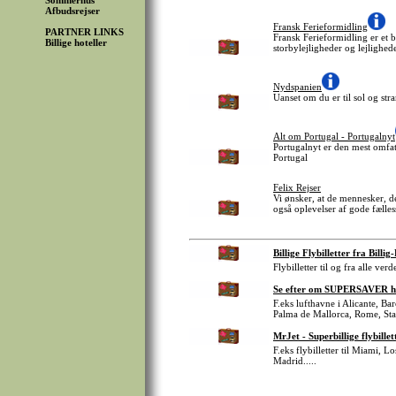
Sommerhus
Afbudsrejser
Fransk Ferieformidling
PARTNER LINKS
Fransk Ferieformidling er et 
Billige hoteller
storbylejligheder og lejlighed
Nydspanien
Uanset om du er til sol og stra
Alt om Portugal - Portugalnyt
Portugalnyt er den mest omfat
Portugal
Felix Rejser
Vi ønsker, at de mennesker, de
også oplevelser af gode fælle
Billige Flybilletter fra Billig
Flybilletter til og fra alle ve
Se efter om SUPERSAVER har 
F.eks lufthavne i Alicante, 
Palma de Mallorca, Rome, St
MrJet - Superbillige flybillet
F.eks flybilletter til Miami,
Madrid.....