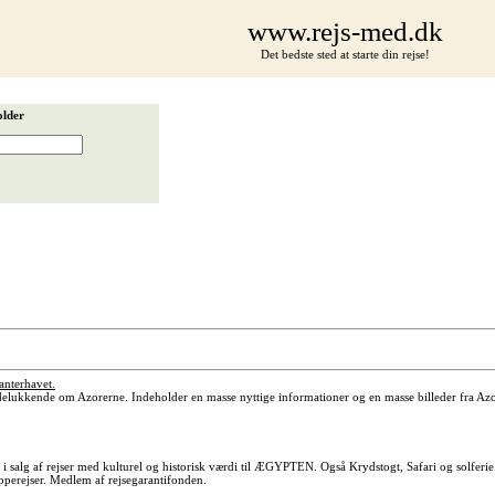
www.rejs-med.dk
Det bedste sted at starte din rejse!
older
anterhavet.
lukkende om Azorerne. Indeholder en masse nyttige informationer og en masse billeder fra Azo
g i salg af rejser med kulturel og historisk værdi til ÆGYPTEN. Også Krydstogt, Safari og s
upperejser. Medlem af rejsegarantifonden.