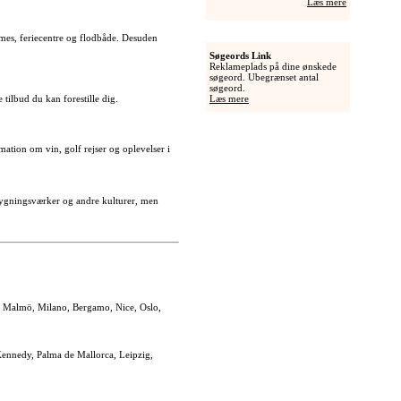
Læs mere
omes, feriecentre og flodbåde. Desuden
Søgeords Link
Reklameplads på dine ønskede
søgeord. Ubegrænset antal
søgeord.
 tilbud du kan forestille dig.
Læs mere
tion om vin, golf rejser og oplevelser i
e bygningsværker og andre kulturer, men
a, Malmö, Milano, Bergamo, Nice, Oslo,
 Kennedy, Palma de Mallorca, Leipzig,