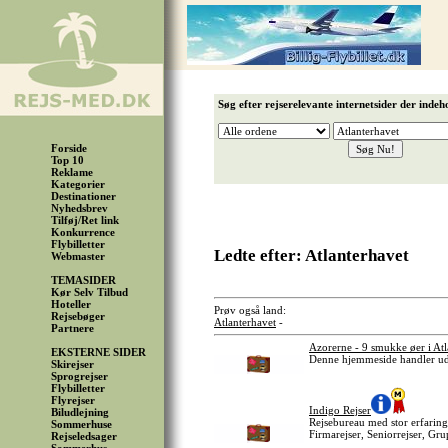
Søg efter rejserelevante internetsider der indeh
Forside
Top 10
Reklame
Kategorier
Destinationer
Nyhedsbrev
Tilføj/Ret link
Konkurrence
Flybilletter
Ledte efter: Atlanterhavet
Webmaster
TEMASIDER
Kør Selv Tilbud
Hoteller
Prøv også land:
Rejsebøger
Atlanterhavet
-
Partnere
Azorerne - 9 smukke øer i Atl
EKSTERNE SIDER
Denne hjemmeside handler ude
Skirejser
Sprogrejser
Flybilletter
Flyrejser
Indigo Rejser
Biludlejning
Rejsebureau med stor erfarin
Sommerhuse
Firmarejser, Seniorrejser, Gr
Rejseledsager