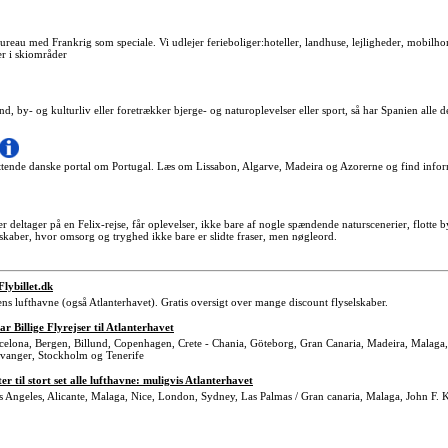
bureau med Frankrig som speciale. Vi udlejer ferieboliger:hoteller, landhuse, lejligheder, mobilh
er i skiområder
nd, by- og kulturliv eller foretrækker bjerge- og naturoplevelser eller sport, så har Spanien alle de
tende danske portal om Portugal. Læs om Lissabon, Algarve, Madeira og Azorerne og find informa
r deltager på en Felix-rejse, får oplevelser, ikke bare af nogle spændende naturscenerier, flott
sskaber, hvor omsorg og tryghed ikke bare er slidte fraser, men nøgleord.
-Flybillet.dk
rdens lufthavne (også Atlanterhavet). Gratis oversigt over mange discount flyselskaber.
Billige Flyrejser til Atlanterhavet
Barcelona, Bergen, Billund, Copenhagen, Crete - Chania, Göteborg, Gran Canaria, Madeira, Malag
avanger, Stockholm og Tenerife
ter til stort set alle lufthavne: muligvis Atlanterhavet
 Los Angeles, Alicante, Malaga, Nice, London, Sydney, Las Palmas / Gran canaria, Malaga, John F.