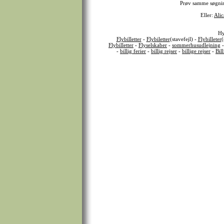
Prøv samme søgni
Eller:
Alic
Hy
Flybilletter
-
Flybiletter
(stavefejl) -
Flybilleter
(
Flybilletter
-
Flyselskaber
-
sommerhusudlejning
-
billig ferier
-
billig rejser
-
billige rejser
-
Bil