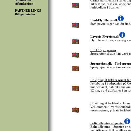
Sommerhus
Casitas har speciale i feriebo
Afbudsrejser
luksushuse, rustikke landejen
ferieboliger i Spanien.
PARTNER LINKS
Billige hoteller
Find-Flybilletter.dk
Som navnet siger kan du finde 
Lavpris-Flyrejser.dk
Flybilletter til lavpris - søg 
LISA! Sprogrejser
Sprogrejser så alle kan være 
Sprogrejsen.dk - Find sprogr
Sprogrejser så alle kan være 
Udlejning af lækker privat fer
Feriebolig i Sydspanien på Co
middelhavet, naturskønne omg
12 km, og 4 golfbaner i en ra
Udlejning af feriebolig, Gran 
Velkommen til vores feriebolig
vores skønne, private ferieboli
Boligudlejning - Spanien
Boligudlejning - Spanien er 
ved Alicante. Folk er tiltrukk