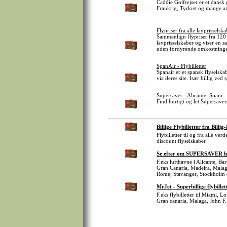
Caddie Golfrejser er et dansk 
Frankrig, Tyrkiet og mange a
Flypriser fra alle lavprisselska
Sammenlign flypriser fra 120 l
lavprisselskaber og viser en s
uden fordyrende omkostninge
SpanAir - Flybilletter
Spanair er et spansk flyselskab
via deres site. Især billig ved 
Supersaver - Alicante, Spain
Find hurtigt og let Supersavers 
Billige Flybilletter fra Billig
Flybilletter til og fra alle v
discount flyselskaber.
Se efter om SUPERSAVER har 
F.eks lufthavne i Alicante, B
Gran Canaria, Madeira, Malag
Rome, Stavanger, Stockholm 
MrJet - Superbillige flybillet
F.eks flybilletter til Miami, 
Gran canaria, Malaga, John F.