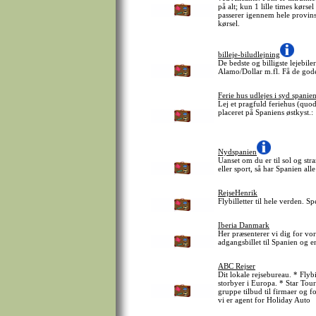
på alt; kun 1 lille times kørs
passerer igennem hele provin
kørsel.
billeje-biludlejning
De bedste og billigste lejebile
Alamo/Dollar m.fl. Få de gode 
Ferie hus udlejes i syd spanie
Lej et pragfuld feriehus (quodr
placeret på Spaniens østkyst.:
Nydspanien
Uanset om du er til sol og str
eller sport, så har Spanien alle
RejseHenrik
Flybilletter til hele verden. S
Iberia Danmark
Her præsenterer vi dig for vor
adgangsbillet til Spanien og 
ABC Rejser
Dit lokale rejsebureau. * Flybi
storbyer i Europa. * Star Tour
gruppe tilbud til firmaer og f
vi er agent for Holiday Auto