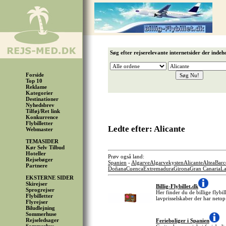
Søg efter rejserelevante internetsider der indeh
Forside
Top 10
Reklame
Kategorier
Destinationer
Nyhedsbrev
Tilføj/Ret link
Konkurrence
Flybilletter
Ledte efter: Alicante
Webmaster
TEMASIDER
Kør Selv Tilbud
Hoteller
Prøv også land:
Rejsebøger
Spanien
-
Algarve
Algarvekysten
Alicante
Altea
Barc
Partnere
Doñana
Cuenca
Extremadura
Girona
Gran Canaria
La
EKSTERNE SIDER
Skirejser
Billig-Flybillet.dk
Sprogrejser
Her finder du de billige flybil
Flybilletter
lavprisselskaber der har netop
Flyrejser
Biludlejning
Sommerhuse
Rejseledsager
Ferieboliger i Spanien