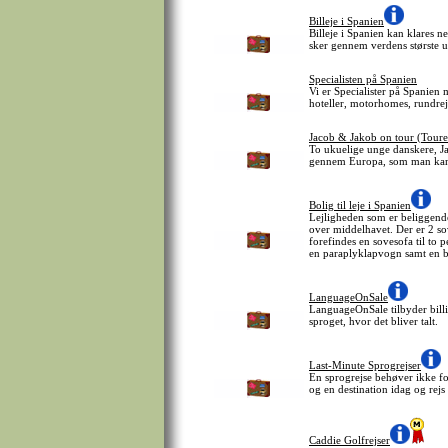
Billeje i Spanien
Billeje i Spanien kan klares n
sker gennem verdens største 
Specialisten på Spanien
Vi er Specialister på Spanien 
hoteller, motorhomes, rundrej
Jacob & Jakob on tour (Tour
To ukuelige unge danskere, Ja
gennem Europa, som man kan f
Bolig til leje i Spanien
Lejligheden som er beliggend
over middelhavet. Der er 2 so
forefindes en sovesofa til to
en paraplyklapvogn samt en b
LanguageOnSale
LanguageOnSale tilbyder billi
sproget, hvor det bliver talt.
Last-Minute Sprogrejser
En sprogrejse behøver ikke fo
og en destination idag og rej
Caddie Golfrejser