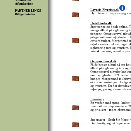
Sommerhus
Afbudsrejser
Lavpris-Flyrejser.dk
PARTNER LINKS
Flybilletter til lavpris - søg 
Billige hoteller
HotelFinder.dk
Spar penge og book online. Top
mange tilbud på sightseeing tu
pengene. Octopustravel tilby
prisgaranti samt lejligheder i
ethvert budget. Morgenmad inkl
skjulte ekstra omkostninger. 
sightseeing ture og transfers.
interaktive kort, rejsetips, p
Octopus Travel.dk
Få de bedste tilbud på top hot
tilbud på sightseeing ture og 
Octopustravel tilbyder konkur
samt lejligheder i 121 lande. 
budget. Morgenmad inklusive på
ekstra omkostninger. Ærlige o
og transfers. Du har derudover
rejsetips, pas og visum inform
Eurostudy
En verden med sprog, kultur, 
International Repræsenterer 2
og prislister - ingen ekstrao
Supersaver - Sault Ste Marie,
Find hurtigt og let Supersavers