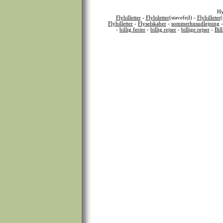
Hy
Flybilletter
-
Flybiletter
(stavefejl) -
Flybilleter
(
Flybilletter
-
Flyselskaber
-
sommerhusudlejning
-
billig ferier
-
billig rejser
-
billige rejser
-
Bil