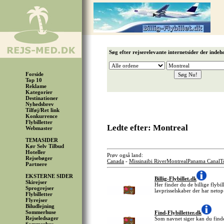
Søg efter rejserelevante internetsider der indeh
Forside
Top 10
Reklame
Kategorier
Destinationer
Nyhedsbrev
Tilføj/Ret link
Konkurrence
Flybilletter
Ledte efter: Montreal
Webmaster
TEMASIDER
Kør Selv Tilbud
Hoteller
Prøv også land:
Rejsebøger
Canada
-
Missinaibi River
Montreal
Panama Canal
T
Partnere
EKSTERNE SIDER
Billig-Flybillet.dk
Skirejser
Her finder du de billige flybil
Sprogrejser
lavprisselskaber der har netop
Flybilletter
Flyrejser
Biludlejning
Sommerhuse
Find-Flybilletter.dk
Rejseledsager
Som navnet siger kan du finde 