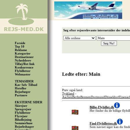
Søg efter rejserelevante internetsider der indeh
Forside
Top 10
Reklame
Kategorier
Destinationer
Nyhedsbrev
Tilføj/Ret link
Konkurrence
Flybilletter
Ledte efter: Main
Webmaster
TEMASIDER
Kør Selv Tilbud
Hoteller
Prøv også land:
Rejsebøger
Tyskland
-
Partnere
Aachen
Berlin
Bremen
Dortmund
Düsseldorf
Eisenac
EKSTERNE SIDER
Skirejser
Billig-Flybillet.dk
Sprogrejser
Her finder du de billige flybil
Flybilletter
Flyrejser
Biludlejning
Sommerhuse
Find-Flybilletter.dk
Rejseledsager
Som navnet siger kan du finde 