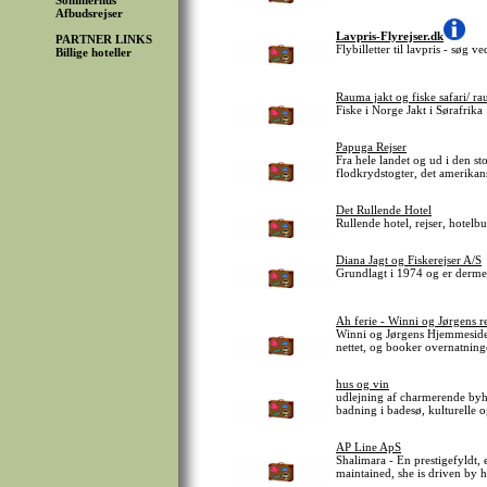
Sommerhus
Afbudsrejser
Lavpris-Flyrejser.dk
PARTNER LINKS
Flybilletter til lavpris - søg 
Billige hoteller
Rauma jakt og fiske safari/ ra
Fiske i Norge Jakt i Sørafrika
Papuga Rejser
Fra hele landet og ud i den st
flodkrydstogter, det amerikan
Det Rullende Hotel
Rullende hotel, rejser, hotelbu
Diana Jagt og Fiskerejser A/S
Grundlagt i 1974 og er dermed
Ah ferie - Winni og Jørgens re
Winni og Jørgens Hjemmeside. 
nettet, og booker overnatning
hus og vin
udlejning af charmerende byhus
badning i badesø, kulturelle o
AP Line ApS
Shalimara - En prestigefyldt,
maintained, she is driven by 