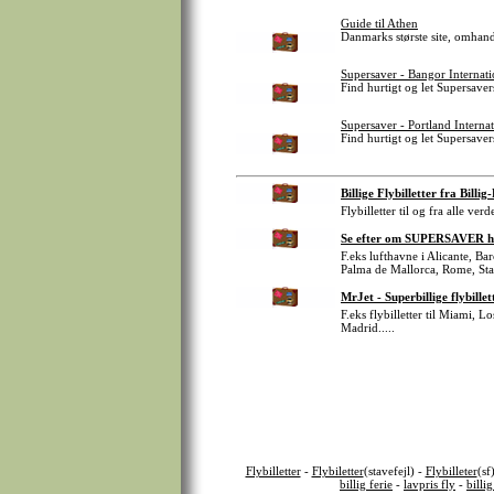
Guide til Athen
Danmarks største site, omha
Supersaver - Bangor Internat
Find hurtigt og let Supersaver
Supersaver - Portland Interna
Find hurtigt og let Supersavers
Billige Flybilletter fra Billig
Flybilletter til og fra alle v
Se efter om SUPERSAVER har 
F.eks lufthavne i Alicante, 
Palma de Mallorca, Rome, St
MrJet - Superbillige flybillet
F.eks flybilletter til Miami,
Madrid.....
Flybilletter
-
Flybiletter
(stavefejl) -
Flybilleter
(sf
billig ferie
-
lavpris fly
-
billig