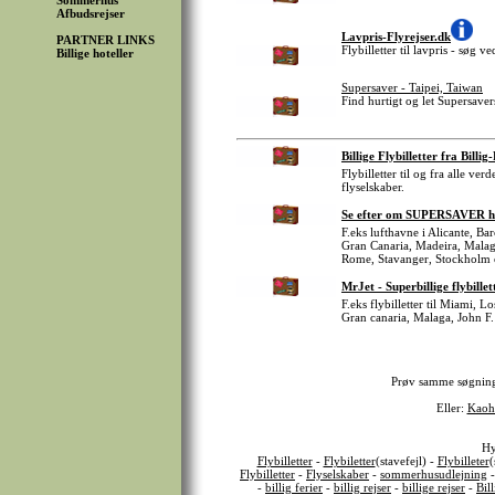
Sommerhus
Afbudsrejser
Lavpris-Flyrejser.dk
PARTNER LINKS
Flybilletter til lavpris - søg 
Billige hoteller
Supersaver - Taipei, Taiwan
Find hurtigt og let Supersavers 
Billige Flybilletter fra Billig
Flybilletter til og fra alle v
flyselskaber.
Se efter om SUPERSAVER har 
F.eks lufthavne i Alicante, B
Gran Canaria, Madeira, Malag
Rome, Stavanger, Stockholm 
MrJet - Superbillige flybillet
F.eks flybilletter til Miami, 
Gran canaria, Malaga, John F.
Prøv samme søgnin
Eller:
Kaoh
Hy
Flybilletter
-
Flybiletter
(stavefejl) -
Flybilleter
(
Flybilletter
-
Flyselskaber
-
sommerhusudlejning
-
billig ferier
-
billig rejser
-
billige rejser
-
Bil