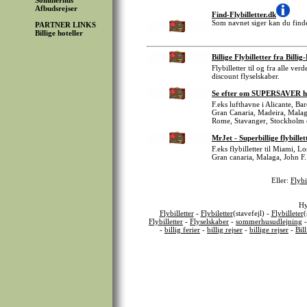
Sommerhus
Afbudsrejser
Find-Flybilletter.dk
Som navnet siger kan du finde 
PARTNER LINKS
Billige hoteller
Billige Flybilletter fra Billig
Flybilletter til og fra alle ve
discount flyselskaber.
Se efter om SUPERSAVER har B
F.eks lufthavne i Alicante, B
Gran Canaria, Madeira, Malag
Rome, Stavanger, Stockholm 
MrJet - Superbillige flybillet
F.eks flybilletter til Miami, 
Gran canaria, Malaga, John F.
Eller:
Flybi
Hy
Flybilletter
-
Flybiletter
(stavefejl) -
Flybilleter
(
Flybilletter
-
Flyselskaber
-
sommerhusudlejning
-
billig ferier
-
billig rejser
-
billige rejser
-
Bil