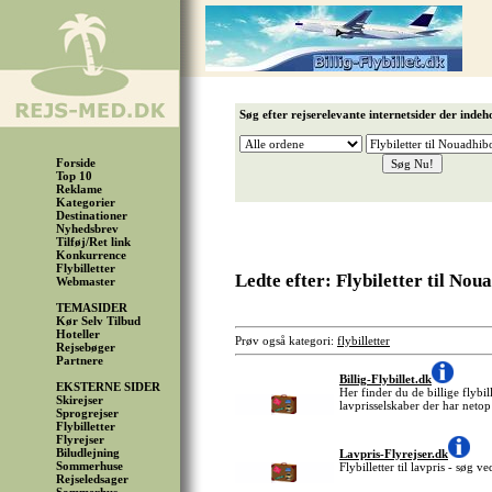
Søg efter rejserelevante internetsider der indeh
Forside
Top 10
Reklame
Kategorier
Destinationer
Nyhedsbrev
Tilføj/Ret link
Konkurrence
Flybilletter
Ledte efter: Flybiletter til Nou
Webmaster
TEMASIDER
Kør Selv Tilbud
Hoteller
Prøv også kategori:
flybilletter
Rejsebøger
Partnere
Billig-Flybillet.dk
EKSTERNE SIDER
Her finder du de billige flybil
Skirejser
lavprisselskaber der har netop
Sprogrejser
Flybilletter
Flyrejser
Biludlejning
Lavpris-Flyrejser.dk
Sommerhuse
Flybilletter til lavpris - søg 
Rejseledsager