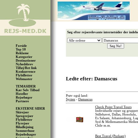
Søg efter rejserelevante internetsider der indeh
Forside
Top 10
Reklame
Kategorier
Destinationer
Nyhedsbrev
Tilføj/Ret link
Konkurrence
Flybilletter
Ledte efter: Damascus
Webmaster
TEMASIDER
Kør Selv Tilbud
Hoteller
Prøv også land:
Rejsebøger
Syrien
-
Damascus
Partnere
Check Point Travel Tours
EKSTERNE SIDER
Individuelle rejser og gruppe
Skirejser
Stillehavet, Dallas, Honolul
Sprogrejser
Es Salaam, Johannesburg, Lago
Flybilletter
Syd & Mellemamerika Mellemøs
Flyrejser
Chile m.m.
Biludlejning
Sommerhuse
Rejseledsager
Best Travel (Purkaer)