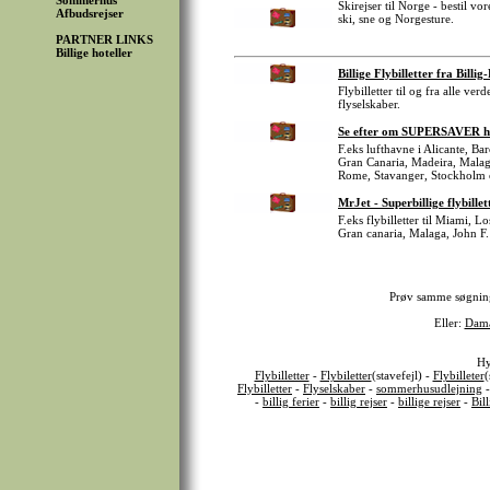
Sommerhus
Skirejser til Norge - bestil v
Afbudsrejser
ski, sne og Norgesture.
PARTNER LINKS
Billige hoteller
Billige Flybilletter fra Billig
Flybilletter til og fra alle v
flyselskaber.
Se efter om SUPERSAVER har 
F.eks lufthavne i Alicante, B
Gran Canaria, Madeira, Malag
Rome, Stavanger, Stockholm 
MrJet - Superbillige flybillet
F.eks flybilletter til Miami, 
Gran canaria, Malaga, John F.
Prøv samme søgnin
Eller:
Dama
Hy
Flybilletter
-
Flybiletter
(stavefejl) -
Flybilleter
(
Flybilletter
-
Flyselskaber
-
sommerhusudlejning
-
billig ferier
-
billig rejser
-
billige rejser
-
Bil