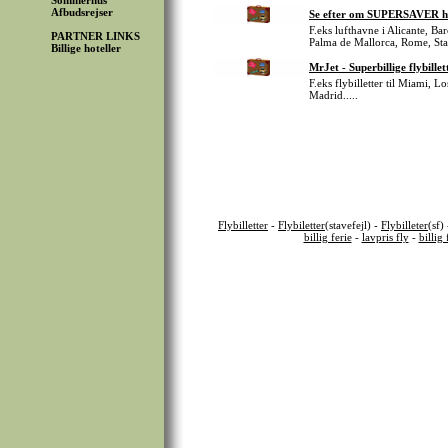
Sommerhus
Afbudsrejser
Se efter om SUPERSAVER har B
F.eks lufthavne i Alicante, 
PARTNER LINKS
Palma de Mallorca, Rome, St
Billige hoteller
MrJet - Superbillige flybillett
F.eks flybilletter til Miami,
Madrid.....
Flybilletter
-
Flybiletter
(stavefejl) -
Flybilleter
(sf)
billig ferie
-
lavpris fly
-
billig 