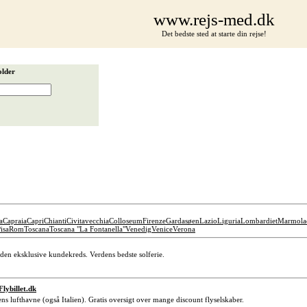
www.rejs-med.dk
Det bedste sted at starte din rejse!
older
a
Capraia
Capri
Chianti
Civitavecchia
Colloseum
Firenze
Gardasøen
Lazio
Liguria
Lombardiet
Marmola
isa
Rom
Toscana
Toscana "La Fontanella"
Venedig
Venice
Verona
 den eksklusive kundekreds. Verdens bedste solferie.
-Flybillet.dk
rdens lufthavne (også Italien). Gratis oversigt over mange discount flyselskaber.