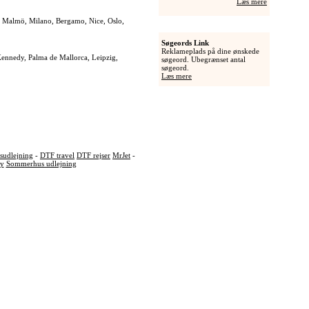
Læs mere
a, Malmö, Milano, Bergamo, Nice, Oslo,
Søgeords Link
Reklameplads på dine ønskede
 Kennedy, Palma de Mallorca, Leipzig,
søgeord. Ubegrænset antal
søgeord.
Læs mere
udlejning
-
DTF travel
DTF rejser
MrJet
-
ly
Sommerhus udlejning