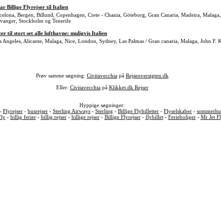
illige Flyrejser til Italien
Barcelona, Bergen, Billund, Copenhagen, Crete - Chania, Göteborg, Gran Canaria, Madeira, Malag
avanger, Stockholm og Tenerife
er til stort set alle lufthavne: muligvis Italien
 Los Angeles, Alicante, Malaga, Nice, London, Sydney, Las Palmas / Gran canaria, Malaga, John F.
Prøv samme søgning:
Civitavecchia
på
Rejseoversigten.dk
Eller:
Civitavecchia
på
Klikket.dk Rejser
Hyppige søgninger:
 -
Flyrejser
-
busrejser
-
Sterling Airways
-
Sterling
-
Billige Flybilletter
-
Flyselskaber
-
sommerhus
fly
-
billig ferier
-
billig rejser
-
billige rejser
-
Billige Flyrejser
-
flybillet
-
Ferieboliger
-
Mr Jet F