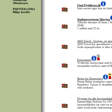
Sommerhus
Afbudsrejser
Find-Flybilletter.dk
Som navnet siger kan du finde 
PARTNER LINKS
Billige hoteller
Studenterrejserne Skirejser
Tilbyder skirejser til Jasna i S
2648,-
1 måltid mad 25 kr.
AlfA Travel - Gruppe- og stud
AlfA Travel har specialiseret 
Gode rejseoplevelser er ikke 
Europatours
Vi tilbyder storbyrejser med bu
europæiske storbyer samt til R
Rejser for Drengerøve
Pissup Rejser arrangerer rejse
Bratislava. Turene er skrædder
vild weekend.
Flypriser fra alle lavprisselska
Sammenlign flypriser fra 120 l
lavprisselskaber og viser en s
uden fordyrende omkostninge