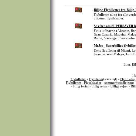
Billige Flybilletter fra Billig
Flybilletter til og fra alle ve
discount flyselskaber.
Se efter om SUPERSAVER har B
F.eks lufthavne i Alicante, B
Gran Canaria, Madeira, Malag
Rome, Stavanger, Stockholm 
MrJet - Superbillige flybillet
F.eks flybilletter til Miami, 
Gran canaria, Malaga, John F.
Eller:
Bil
Hy
Flybilletter
-
Flybiletter
(stavefejl) -
Flybilleter
(
Flybilletter
-
Flyselskaber
-
sommerhusudlejning
-
billig ferier
-
billig rejser
-
billige rejser
-
Bil