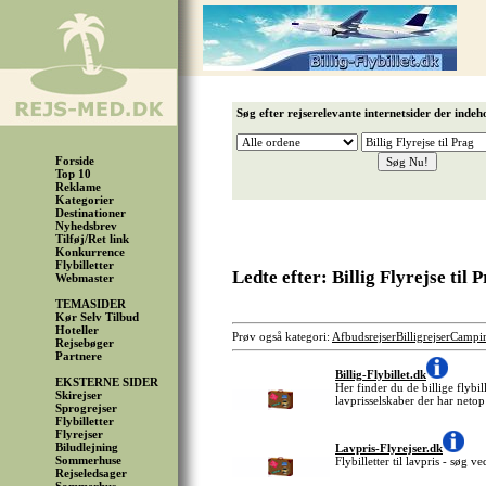
Søg efter rejserelevante internetsider der indeh
Forside
Top 10
Reklame
Kategorier
Destinationer
Nyhedsbrev
Tilføj/Ret link
Konkurrence
Flybilletter
Ledte efter: Billig Flyrejse til 
Webmaster
TEMASIDER
Kør Selv Tilbud
Hoteller
Prøv også kategori:
Afbudsrejser
Billigrejser
Campi
Rejsebøger
Partnere
Billig-Flybillet.dk
EKSTERNE SIDER
Her finder du de billige flybil
Skirejser
lavprisselskaber der har netop
Sprogrejser
Flybilletter
Flyrejser
Biludlejning
Lavpris-Flyrejser.dk
Sommerhuse
Flybilletter til lavpris - søg 
Rejseledsager