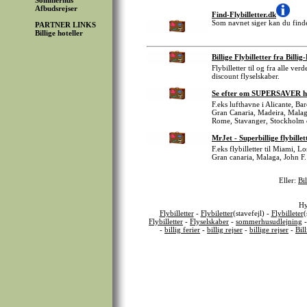
Sommerhus
Afbudsrejser
Find-Flybilletter.dk
Som navnet siger kan du finde 
PARTNER LINKS
Billige hoteller
Billige Flybilletter fra Billig
Flybilletter til og fra alle ve
discount flyselskaber.
Se efter om SUPERSAVER har B
F.eks lufthavne i Alicante, B
Gran Canaria, Madeira, Malag
Rome, Stavanger, Stockholm 
MrJet - Superbillige flybillet
F.eks flybilletter til Miami, 
Gran canaria, Malaga, John F.
Eller:
Bil
Hy
Flybilletter
-
Flybiletter
(stavefejl) -
Flybilleter
(
Flybilletter
-
Flyselskaber
-
sommerhusudlejning
-
billig ferier
-
billig rejser
-
billige rejser
-
Bil