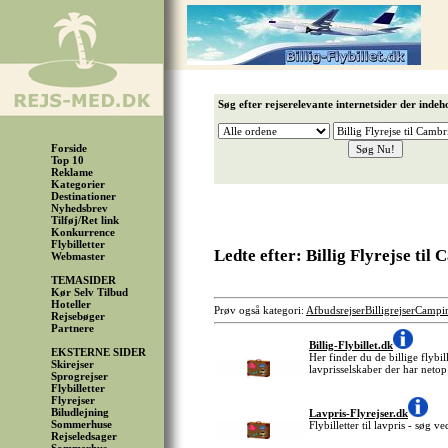
Søg efter rejserelevante internetsider der indeh
Forside
Top 10
Reklame
Kategorier
Destinationer
Nyhedsbrev
Tilføj/Ret link
Konkurrence
Flybilletter
Ledte efter: Billig Flyrejse til
Webmaster
TEMASIDER
Kør Selv Tilbud
Hoteller
Prøv også kategori:
Afbudsrejser
Billigrejser
Campi
Rejsebøger
Partnere
Billig-Flybillet.dk
EKSTERNE SIDER
Her finder du de billige flybil
Skirejser
lavprisselskaber der har netop
Sprogrejser
Flybilletter
Flyrejser
Biludlejning
Lavpris-Flyrejser.dk
Sommerhuse
Flybilletter til lavpris - søg 
Rejseledsager