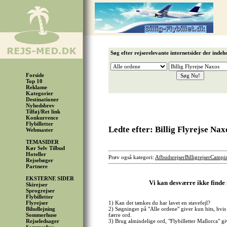
Søg efter rejserelevante internetsider der indeh
Forside
Top 10
Reklame
Kategorier
Destinationer
Nyhedsbrev
Tilføj/Ret link
Konkurrence
Flybilletter
Ledte efter: Billig Flyrejse Nax
Webmaster
TEMASIDER
Kør Selv Tilbud
Hoteller
Prøv også kategori:
Afbudsrejser
Billigrejser
Campi
Rejsebøger
Partnere
EKSTERNE SIDER
Vi kan desværre ikke finde 
Skirejser
Sprogrejser
Flybilletter
Flyrejser
1) Kan det tænkes du har lavet en stavefejl?
Biludlejning
2) Søgninger på "Alle ordene" giver kun hits, hvis 
Sommerhuse
færre ord.
Rejseledsager
3) Brug almindelige ord, "Flybilletter Mallorca" gi