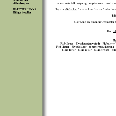
Sommerhus
Afbudsrejser
Du kan rette i din søgning i søgeboksen ovenfor o
PARTNER LINKS
Prøv at
klikke her
for at se hvordan du finder den/d
Billige hoteller
Til
Eller
Send en Email til webmaster
h
Eller:
Bil
Hy
Flybilletter
-
Flybiletter
(stavefejl) -
Flybilleter
(
Flybilletter
-
Flyselskaber
-
sommerhusudlejning
-
billig ferier
-
billig rejser
-
billige rejser
-
Bil