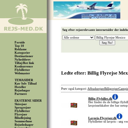
Søg efter rejserelevante internetsider der indeh
Forside
Top 10
Reklame
Kategorier
Destinationer
Nyhedsbrev
Tilføj/Ret link
Konkurrence
Flybilletter
Ledte efter: Billig Flyrejse Me
Webmaster
TEMASIDER
Kør Selv Tilbud
Hoteller
Prøv også kategori:
Afbudsrejser
Billigrejser
Campi
Rejsebøger
Partnere
Billig-Flybillet.dk
EKSTERNE SIDER
Her finder du de billige flybil
Skirejser
lavprisselskaber der har netop
Sprogrejser
Flybilletter
Flyrejser
Biludlejning
Lavpris-Flyrejser.dk
Sommerhuse
Flybilletter til lavpris - søg 
Rejseledsager