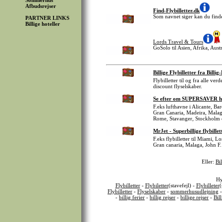
Sommerhus
Afbudsrejser
Find-Flybilletter.dk
Som navnet siger kan du finde 
PARTNER LINKS
Billige hoteller
Lords Travel & Tours
GoSolo til Asien, Afrika, Aust
Billige Flybilletter fra Billig
Flybilletter til og fra alle ve
discount flyselskaber.
Se efter om SUPERSAVER har B
F.eks lufthavne i Alicante, B
Gran Canaria, Madeira, Malag
Rome, Stavanger, Stockholm 
MrJet - Superbillige flybillet
F.eks flybilletter til Miami, 
Gran canaria, Malaga, John F.
Eller:
Bil
Hy
Flybilletter
-
Flybiletter
(stavefejl) -
Flybilleter
(
Flybilletter
-
Flyselskaber
-
sommerhusudlejning
-
billig ferier
-
billig rejser
-
billige rejser
-
Bil