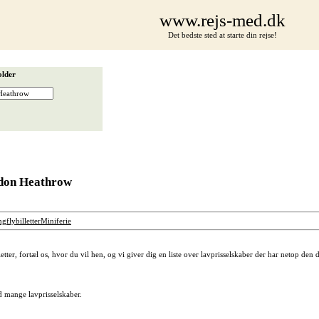
www.rejs-med.dk
Det bedste sted at starte din rejse!
older
ondon Heathrow
ng
flybilletter
Miniferie
letter, fortæl os, hvor du vil hen, og vi giver dig en liste over lavprisselskaber der har netop den
ved mange lavprisselskaber.