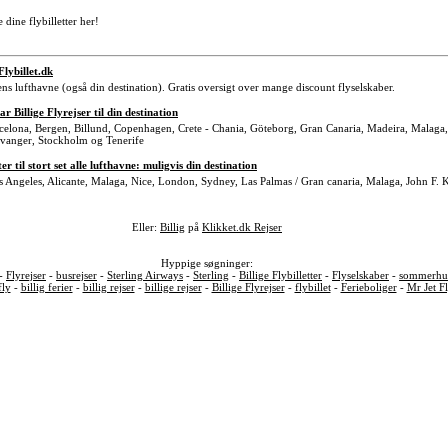
dine flybilletter her!
-Flybillet.dk
rdens lufthavne (også din destination). Gratis oversigt over mange discount flyselskaber.
illige Flyrejser til din destination
Barcelona, Bergen, Billund, Copenhagen, Crete - Chania, Göteborg, Gran Canaria, Madeira, Malag
avanger, Stockholm og Tenerife
ter til stort set alle lufthavne: muligvis din destination
 Los Angeles, Alicante, Malaga, Nice, London, Sydney, Las Palmas / Gran canaria, Malaga, John F.
Eller:
Billig
på
Klikket.dk Rejser
Hyppige søgninger:
 -
Flyrejser
-
busrejser
-
Sterling Airways
-
Sterling
-
Billige Flybilletter
-
Flyselskaber
-
sommerhus
fly
-
billig ferier
-
billig rejser
-
billige rejser
-
Billige Flyrejser
-
flybillet
-
Ferieboliger
-
Mr Jet F