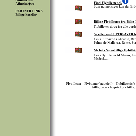
Sommerhus
Find-Flybilletter.dk
Afbudsrejser
Som navnet siger kan du finde 
PARTNER LINKS
Billige hoteller
Billige Flybilletter fra Billig
Flybilletter til og fra alle ve
Se efter om SUPERSAVER har B
F.eks lufthavne i Alicante, 
Palma de Mallorca, Rome, St
MrJet - Superbillige flybillet
F.eks flybilletter til Miami,
Madrid.....
Flybilletter
-
Flybiletter
(stavefejl) -
Flybilleter
(sf)
billig ferie
-
lavpris fly
-
billig 