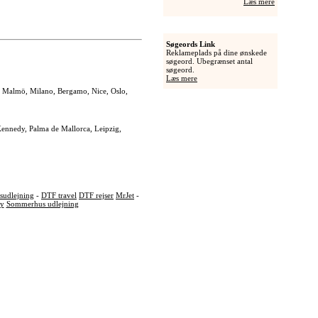
Læs mere
Søgeords Link
Reklameplads på dine ønskede
søgeord. Ubegrænset antal
søgeord.
Læs mere
a, Malmö, Milano, Bergamo, Nice, Oslo,
 Kennedy, Palma de Mallorca, Leipzig,
udlejning
-
DTF travel
DTF rejser
MrJet
-
ly
Sommerhus udlejning