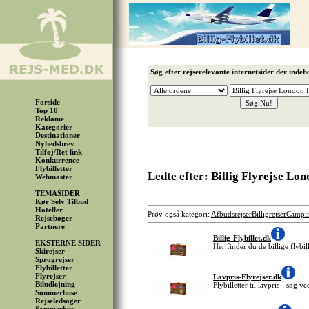
Søg efter rejserelevante internetsider der indeh
Forside
Top 10
Reklame
Kategorier
Destinationer
Nyhedsbrev
Tilføj/Ret link
Konkurrence
Flybilletter
Ledte efter: Billig Flyrejse L
Webmaster
TEMASIDER
Kør Selv Tilbud
Hoteller
Prøv også kategori:
Afbudsrejser
Billigrejser
Campi
Rejsebøger
Partnere
Billig-Flybillet.dk
EKSTERNE SIDER
Her finder du de billige flybil
Skirejser
Sprogrejser
Flybilletter
Flyrejser
Lavpris-Flyrejser.dk
Biludlejning
Flybilletter til lavpris - søg 
Sommerhuse
Rejseledsager