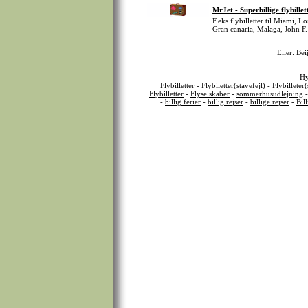
MrJet - Superbillige flybillet
F.eks flybilletter til Miami, 
Gran canaria, Malaga, John F.
Eller:
Bei
Hy
Flybilletter
-
Flybiletter
(stavefejl) -
Flybilleter
(
Flybilletter
-
Flyselskaber
-
sommerhusudlejning
-
billig ferier
-
billig rejser
-
billige rejser
-
Bil