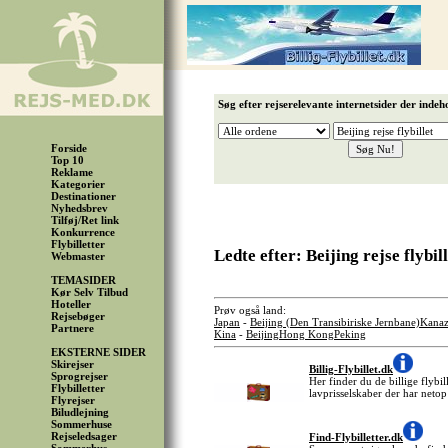
Søg efter rejserelevante internetsider der indeh
Forside
Top 10
Reklame
Kategorier
Destinationer
Nyhedsbrev
Tilføj/Ret link
Konkurrence
Flybilletter
Ledte efter: Beijing rejse flybil
Webmaster
TEMASIDER
Kør Selv Tilbud
Hoteller
Prøv også land:
Rejsebøger
Japan
-
Beijing (Den Transibiriske Jernbane)
Kana
Partnere
Kina
-
Beijing
Hong Kong
Peking
EKSTERNE SIDER
Skirejser
Billig-Flybillet.dk
Sprogrejser
Her finder du de billige flybil
Flybilletter
lavprisselskaber der har netop
Flyrejser
Biludlejning
Sommerhuse
Rejseledsager
Find-Flybilletter.dk