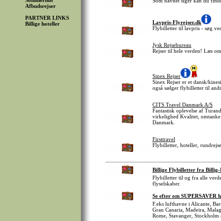
Sommerhus
Som navnet siger kan du finde 
Afbudsrejser
PARTNER LINKS
Lavpris-Flyrejser.dk
Billige hoteller
Flybilletter til lavpris - søg 
Jysk Rejsebureau
Rejser til hele verden! Læs o
Sinex Rejser
Sinex Rejser er et dansk/kinesi
også sælger flybilletter til and
CITS Travel Danmark A/S
Fantastisk oplevelse af Turan
virkelighed Kvalitet, omtanke
Danmark.
Firsttravel
Flybilletter, hoteller, rundre
Billige Flybilletter fra Billig
Flybilletter til og fra alle v
flyselskaber.
Se efter om SUPERSAVER har 
F.eks lufthavne i Alicante, B
Gran Canaria, Madeira, Malag
Rome, Stavanger, Stockholm 