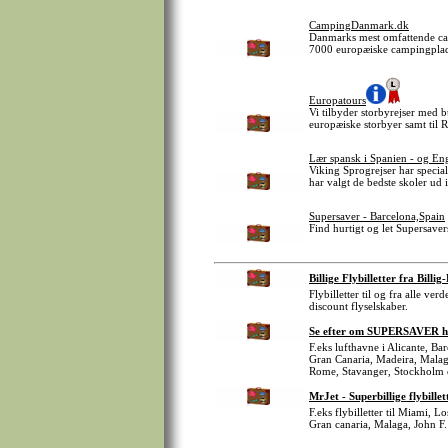
CampingDanmark.dk
Danmarks mest omfattende camp
7000 europæiske campingpladse
Europatours
Vi tilbyder storbyrejser med bu
europæiske storbyer samt til R
Lær spansk i Spanien - og Eng
Viking Sprogrejser har speciali
har valgt de bedste skoler ud 
Supersaver - Barcelona,Spain
Find hurtigt og let Supersavers
Billige Flybilletter fra Billig
Flybilletter til og fra alle v
discount flyselskaber.
Se efter om SUPERSAVER har 
F.eks lufthavne i Alicante, B
Gran Canaria, Madeira, Malag
Rome, Stavanger, Stockholm 
MrJet - Superbillige flybillet
F.eks flybilletter til Miami, 
Gran canaria, Malaga, John F.