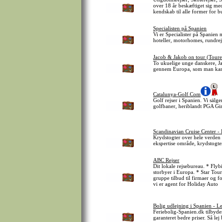
over 18 år beskæftiget sig me
kendskab til alle former for 
Specialisten på Spanien
Vi er Specialister på Spanien 
hoteller, motorhomes, rundrej
Jacob & Jakob on tour (Tour
To ukuelige unge danskere, Ja
gennem Europa, som man kan f
Catalunya-Golf.Com
Golf rejser i Spanien. Vi sälg
golfbaner, heriblandt PGA Gi
Scandinavian Cruise Center -
Krydstogter over hele verden
ekspertise område, krydstogte
ABC Rejser
Dit lokale rejsebureau. * Flybi
storbyer i Europa. * Star Tour
gruppe tilbud til firmaer og f
vi er agent for Holiday Auto
Bolig udlejning i Spanien - Le
Feriebolig-Spanien.dk tilbyder
garanteret bedre priser. Så lej 