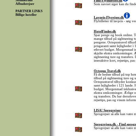
Sommerhus
Find-Flybilletter.dk
Afbudsrejser
Som navnet siger kan du finde 
PARTNER LINKS
Billige hoteller
Lavpris-Flyrejser.dk
Flybilletter til lavpris - søg 
HotelFinder.dk
Spar penge og book online. Top
mange tilbud på sightseeing tu
pengene. Octopustravel tilby
prisgaranti samt lejligheder i
ethvert budget. Morgenmad inkl
skjulte ekstra omkostninger. 
sightseeing ture og transfers.
interaktive kort, rejsetips, p
Octopus Travel.dk
Få de bedste tilbud på top hot
tilbud på sightseeing ture og 
Octopustravel tilbyder konkur
samt lejligheder i 121 lande. 
budget. Morgenmad inklusive på
ekstra omkostninger. Ærlige o
og transfers. Du har derudover
rejsetips, pas og visum inform
LISA! Sprogrejser
Sprogrejser så alle kan være 
Sprogrejsen.dk - Find sprogr
Sprogrejser så alle kan være 