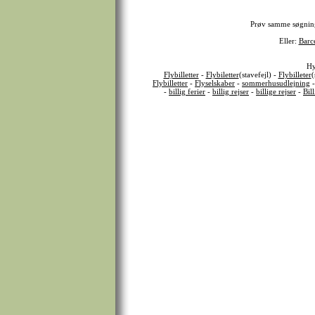
Prøv samme søgnin
Eller:
Barc
Hy
Flybilletter
-
Flybiletter
(stavefejl) -
Flybilleter
(
Flybilletter
-
Flyselskaber
-
sommerhusudlejning
-
billig ferier
-
billig rejser
-
billige rejser
-
Bil