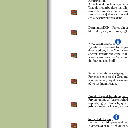
Alfatravel.dk
AlfA Travel har bl.a. speciali
Travels medarbejdere har alle 
stor viden om de enkelte omr
Danmarks Rejsebureau Forenin
erhvervsansvarsforsikring.
DestinationBCN - Feriebolige
Stilfuld og elegant ferielejli
www.casamona.com
Ejendomsfirma med fokus paa 
danske piger, Tine Mathiass
anettek@casamona.com. Man k
www.casamona.com Vores motto 
du faar en god deal!
Sydens Feriehuse - adgang til 
Feriehuse med pool i Catalon
sommerferie (meget børnevenli
på vores hjemmeside.
Privat udleje af ferielejlighe
Private udleje af ferielejligh
superdejlig penthouselejlighe
privat kælderparkering, swim
billeje-biludlejning
De bedste og billigste lejebile
Alamo/Dollar m.fl. Få de gode 