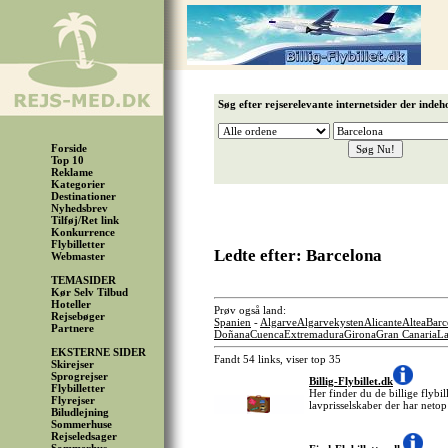
Søg efter rejserelevante internetsider der indeh
Forside
Top 10
Reklame
Kategorier
Destinationer
Nyhedsbrev
Tilføj/Ret link
Konkurrence
Flybilletter
Ledte efter: Barcelona
Webmaster
TEMASIDER
Kør Selv Tilbud
Hoteller
Prøv også land:
Rejsebøger
Spanien
-
Algarve
Algarvekysten
Alicante
Altea
Barc
Partnere
Doñana
Cuenca
Extremadura
Girona
Gran Canaria
La
EKSTERNE SIDER
Fandt 54 links, viser top 35
Skirejser
Sprogrejser
Billig-Flybillet.dk
Flybilletter
Her finder du de billige flybil
Flyrejser
lavprisselskaber der har netop
Biludlejning
Sommerhuse
Rejseledsager