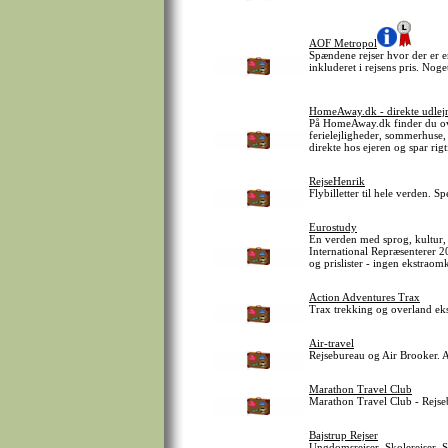
AOF Metropol
Spændene rejser hvor der er e
inkluderet i rejsens pris. Nog
HomeAway.dk - direkte udlejni
På HomeAway.dk finder du ov
ferielejligheder, sommerhuse, 
direkte hos ejeren og spar ri
RejseHenrik
Flybilletter til hele verden. S
Eurostudy
En verden med sprog, kultur, 
International Repræsenterer 2
og prislister - ingen ekstrao
Action Adventures Trax
Trax trekking og overland eks
Air-travel
Rejsebureau og Air Brooker. Ai
Marathon Travel Club
Marathon Travel Club - Rejseb
Bajstrup Rejser
Ungdomsrejser, Skolerejser, 