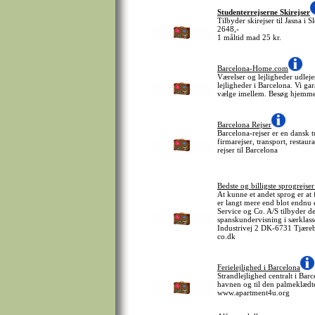
Studenterrejserne Skirejser
Tilbyder skirejser til Jasna i S
2648,-
1 måltid mad 25 kr.
Barcelona-Home.com
Værelser og lejligheder udlej
lejligheder i Barcelona. Vi gar
vælge imellem. Besøg hjemm
Barcelona Rejser
Barcelona-rejser er en dansk 
firmarejser, transport, resta
rejser til Barcelona
Bedste og billigste sprogrejser
At kunne et andet sprog er at 
er langt mere end blot endnu e
Service og Co. A/S tilbyder de
spanskundervisning i særklas
Industrivej 2 DK-6731 Tjæreb
co.dk
Ferielejlighed i Barcelona
Strandlejlighed centralt i Bar
havnen og til den palmeklædt
www.apartment4u.org