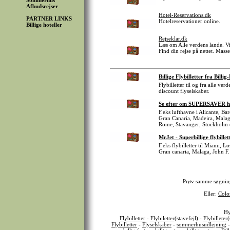
Sommerhus
Afbudsrejser
Hotel-Reservations.dk
PARTNER LINKS
Hotelreservationer online.
Billige hoteller
Rejseklar.dk
Læs om Alle verdens lande. Vi
Find din rejse på nettet. Mass
Billige Flybilletter fra Billig
Flybilletter til og fra alle ve
discount flyselskaber.
Se efter om SUPERSAVER har B
F.eks lufthavne i Alicante, B
Gran Canaria, Madeira, Malag
Rome, Stavanger, Stockholm 
MrJet - Superbillige flybillet
F.eks flybilletter til Miami, 
Gran canaria, Malaga, John F.
Prøv samme søgni
Eller:
Colo
Hy
Flybilletter
-
Flybiletter
(stavefejl) -
Flybilleter
(
Flybilletter
-
Flyselskaber
-
sommerhusudlejning