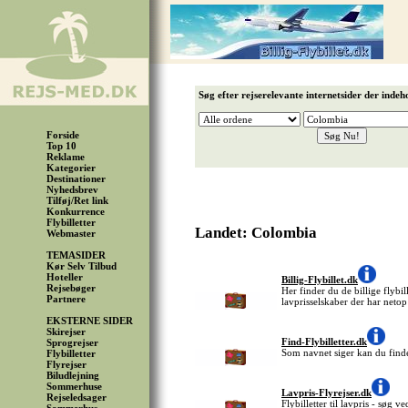
Søg efter rejserelevante internetsider der indeh
Forside
Top 10
Reklame
Kategorier
Destinationer
Nyhedsbrev
Tilføj/Ret link
Konkurrence
Flybilletter
Landet: Colombia
Webmaster
TEMASIDER
Kør Selv Tilbud
Hoteller
Billig-Flybillet.dk
Rejsebøger
Her finder du de billige flybil
Partnere
lavprisselskaber der har netop
EKSTERNE SIDER
Skirejser
Find-Flybilletter.dk
Sprogrejser
Som navnet siger kan du finde 
Flybilletter
Flyrejser
Biludlejning
Sommerhuse
Lavpris-Flyrejser.dk
Rejseledsager
Flybilletter til lavpris - søg 